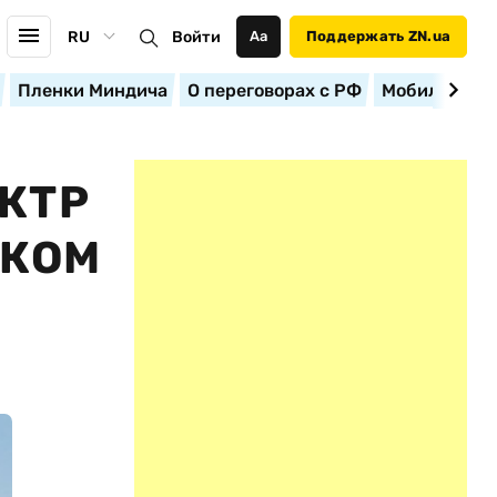
RU
Войти
Аа
Поддержать ZN.ua
Пленки Миндича
О переговорах с РФ
Мобилизация
КТР
ЦКОМ