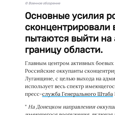
© Военное обозрение
Основные усилия р
сконцентрировали в
пытаются выйти на
границу области.
Главным центром активных боевых
Российские оккупанты сконцентри
Луганщине, с целью выхода на адм
использует весь спектр имеющегос
пресс-
служба Генерального Штаба
"
На Донецком направлении оккупан
имеющегося вооружения, включая а