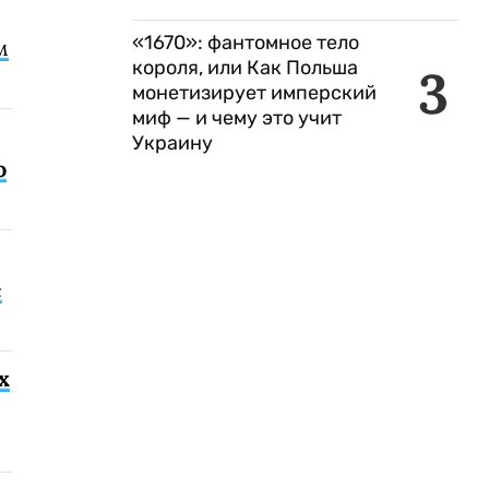
«1670»: фантомное тело
м
короля, или Как Польша
3
монетизирует имперский
миф — и чему это учит
Украину
о
с
х