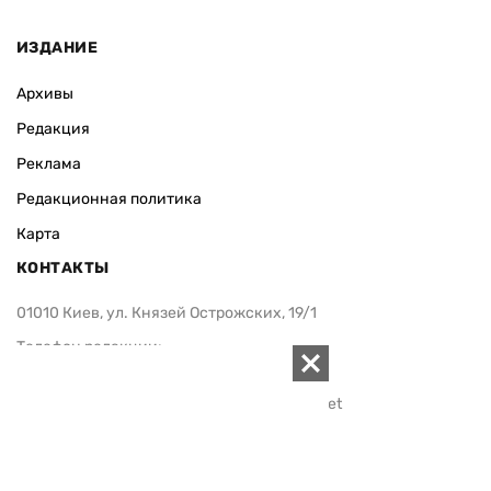
ИЗДАНИЕ
Архивы
Редакция
Реклама
Редакционная политика
Карта
КОНТАКТЫ
01010 Киев, ул. Князей Острожских, 19/1
Телефон редакции:
+380 (44) 280-04-85
Электронная почта редакции:
zn94@ukr.net
Электронная почта службы новостей:
editor@zn.ua
СОЦСЕТИ