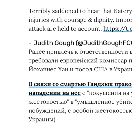
Terribly saddened to hear that Katery
injuries with courage & dignity. Impor
attack are held to account.
https://
- Judith Gough (@JudithGoughFC
Ранее привлечь к ответственности
требовали европейский комиссар 
Йоханнес Хан и посол США в Украи
В связи со смертью Гандзюк прав
нападении на нее
с "покушения на 
жестокостью" в "умышленное убийс
побуждений, с особой жестокостью, по 
Украины).