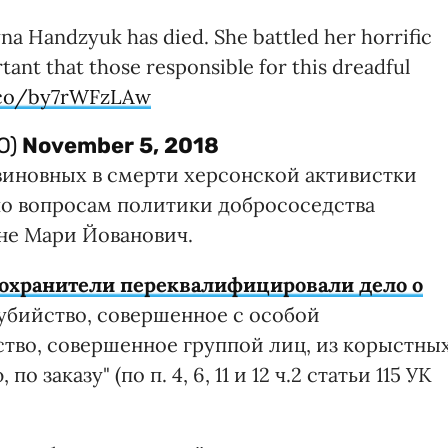
na Handzyuk has died. She battled her horrific
tant that those responsible for this dreadful
t.co/by7rWFzLAw
O)
November 5, 2018
 виновных в смерти херсонской активистки
по вопросам политики добрососедства
не Мари Йованович.
оохранители переквалифицировали дело о
убийство, совершенное с особой
тво, совершенное группой лиц, из корыстны
заказу" (по п. 4, 6, 11 и 12 ч.2 статьи 115 УК