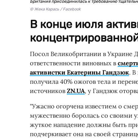
Британия присоединилась к требованию тщательн
© Жека Карась / Facebook
В конце июля актив
концентрированной
Посол Великобритании в Украине Д
ответственности виновных в
смерт
активистки Екатерины Гандзюк
. 
получила 40% ожогов тела и перен
источников
ZN.UA
, у Гандзюк оторв
"Ужасно огорчена известием о сме
мужественно боролась со своими у
жуткое нападение должны быть прив
подчеркивает она на своей странице