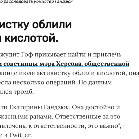
о расследовать убийство Гандзюк
истку облили
 кислотой.
жудит Гоф призывает найти и привлечь
и советницы мэра Херсона, общественной
В конце июля активистку облили кислотой, он
есла несколько операций. По данным
ался тромб.
рти Екатерины Гандзюк. Она достойно и
жасными ранами. Ответственные за это
лечены к ответственности, это важно", -
 в Twitter.