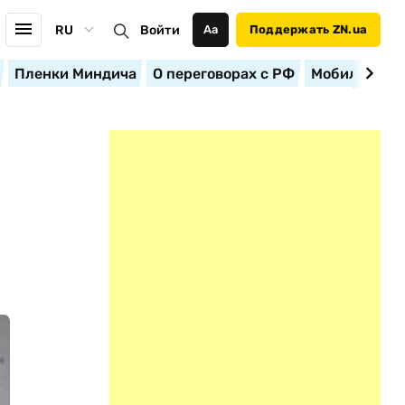
RU
Войти
Аа
Поддержать ZN.ua
Пленки Миндича
О переговорах с РФ
Мобилизация