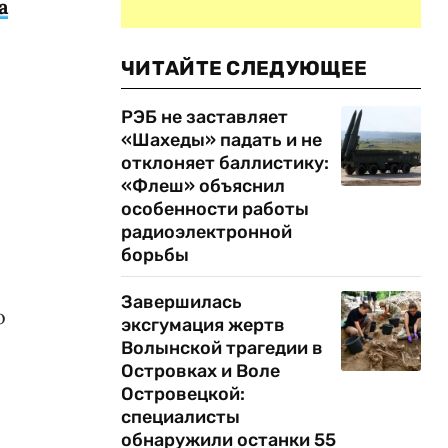
а
ЧИТАЙТЕ СЛЕДУЮЩЕЕ
РЭБ не заставляет
«Шахеды» падать и не
отклоняет баллистику:
«Флеш» объяснил
особенности работы
радиоэлектронной
борьбы
Завершилась
о
эксгумация жертв
Волынской трагедии в
Островках и Воле
Островецкой:
специалисты
обнаружили останки 55