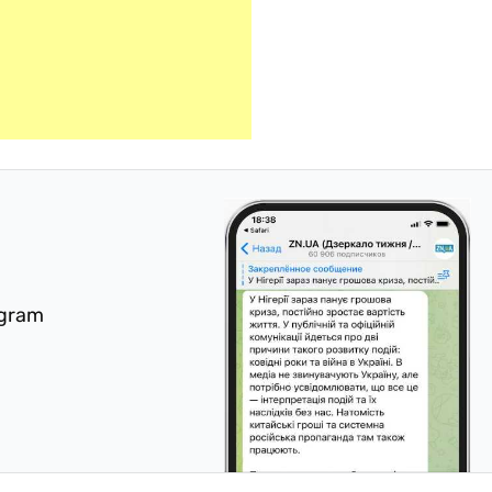
egram