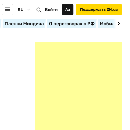
RU
Войти
Аа
Поддержать ZN.ua
Пленки Миндича
О переговорах с РФ
Мобилизация
а