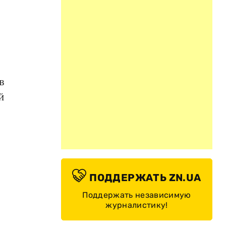
в
й
ПОДДЕРЖАТЬ ZN.UA
Поддержать независимую
журналистику!