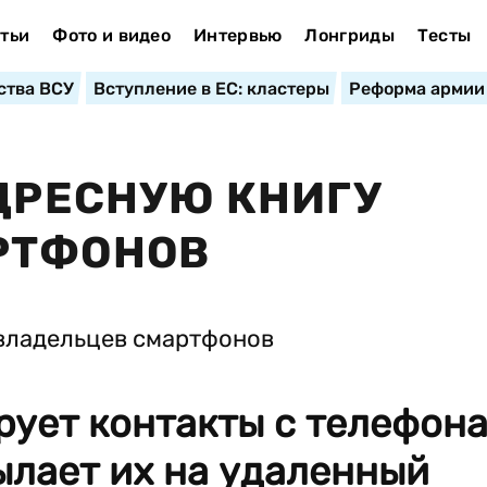
тьи
Фото и видео
Интервью
Лонгриды
Тесты
ства ВСУ
Вступление в ЕС: кластеры
Реформа армии
АДРЕСНУЮ КНИГУ
РТФОНОВ
ирует контакты с телефон
ылает их на удаленный