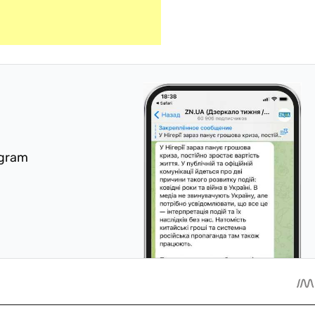
egram