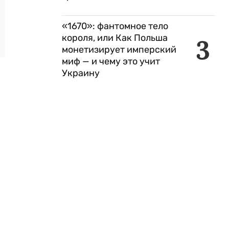
«1670»: фантомное тело
короля, или Как Польша
3
монетизирует имперский
миф — и чему это учит
Украину