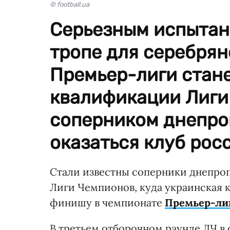
© football.ua
Серьезным испытан
тропе для серебрян
Премьер-лиги стане
квалификации Лиги
соперником днепро
оказаться клуб росс
Стали известны соперники днепроп
Лиги Чемпионов, куда украинская 
финишу в чемпионате
Премьер-ли
В третьем отборочном раунде ЛЧ в 