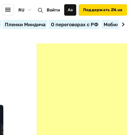
RU
Войти
Аа
Поддержать ZN.ua
Пленки Миндича
О переговорах с РФ
Мобилизация