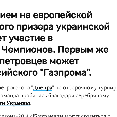
ием на европейской
ого призера украинской
т участие в
 Чемпионов. Первым же
петровцев может
ийского "Газпрома".
етровского "
Днепра
" по отборочному турнир
команда пробилась благодаря серебряному
ги Украины
.
сезона-2014/15 украинцы могут сразиться с