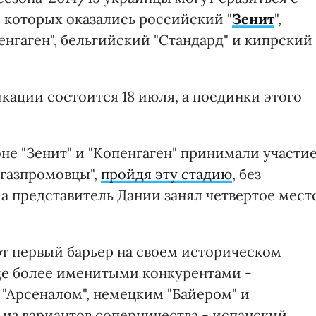
 которых оказались российский "
Зенит
",
енгаген", бельгийский "Стандард" и кипрский
кации состоится 18 июля, а поединки этого
не "Зенит" и "Копенгаген" принимали участи
"газпромовцы",
пройдя эту стадию
, без
, а представитель Дании занял четвертое мест
ют первый барьер на своем историческом
еще более именитыми конкурентами -
 "Арсеналом", немецким "Байером" и
 из вариантов соперничества - испанский