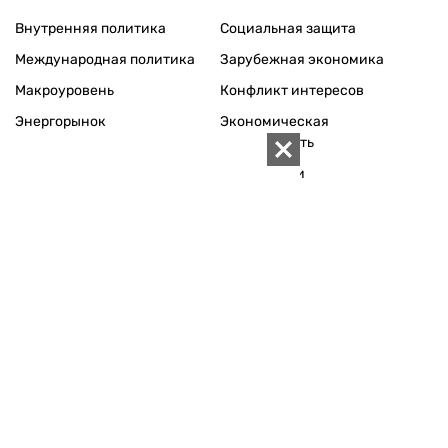
Внутренняя политика
Социальная защита
Международная политика
Зарубежная экономика
Макроуровень
Конфликт интересов
Энергорынок
Экономическая
безопасность
Приватизация
Персоналии
Экономика регионов
Социум
Наука
История
Технологии
Круг семьи
Среда обитания
Туризм
Церковь
Собственность
Культура
Использование материалов «ZN.UA» разрешается при
условии ссылки на «ZN.UA».