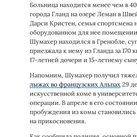
Больница находится менее чем в 4
города Гланд на озере Леман в Шве
Дарси Кристен, семья спортсмена н
оборудованном для нее помещении.
Шумахер находился в Гренобле, су
приезжала к нему из Гланда за 170 
17-летней дочери и 15-летнему сыну
Напомним, Шумахер получил тяже
лыжах во французских Альпах
29 де
искусственной коме в университетс
операции. В апреле в его состояни
пробуждения из комы становились 
на прикосновения.
Как сообщила полиция, основной
п