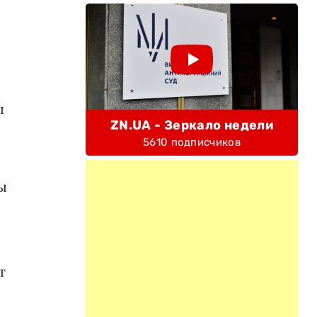
ы
ZN.UA - Зеркало недели
5610 подписчиков
ы
т