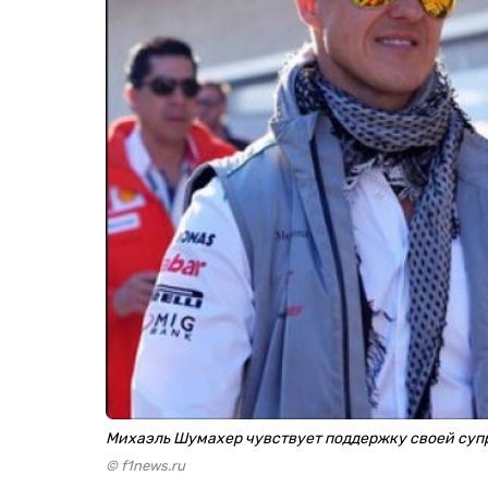
Михаэль Шумахер чувствует поддержку своей суп
© f1news.ru