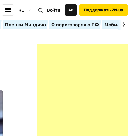
RU
Войти
Аа
Поддержать ZN.ua
Пленки Миндича
О переговорах с РФ
Мобилизация