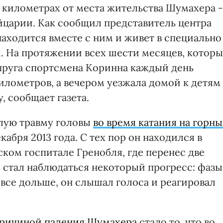
0 километрах от места жительства Шумахера -
йцарии. Как сообщил представитель центра
аходится вместе с ним и живет в специально
 На протяжении всех шести месяцев, котор
пруга спортсмена Коринна каждый день
километров, а вечером уезжала домой к детям 
, сообщает газета.
лую травму головы
во время катания на горны
кабря 2013 года. С тех пор он находился в
ком госпитале Гренобля, где перенес две
и стал наблюдаться некоторый прогресс: фазы
все дольше, он слышал голоса и реагировал
ричиной падения Шумахера
стало то, что во