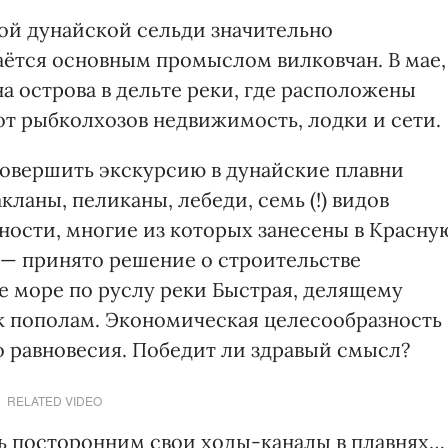
ой дунайской сельди значительно
аётся основным промыслом вилковчан. В мае,
на острова в дельте реки, где расположены
от рыбколхозов недвижимость, лодки и сети.
совершить экскурсию в дунайские плавни
кланы, пеликаны, лебеди, семь (!) видов
ности, многие из которых занесены в Красну
 — принято решение о строительстве
е море по руслу реки Быстрая, делящему
 пополам. Экономическая целесообразность
 равновесия. Победит ли здравый смысл?
RELATED VIDEO
ть посторонним свои ходы-каналы в плавнях…