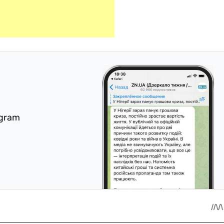
egram