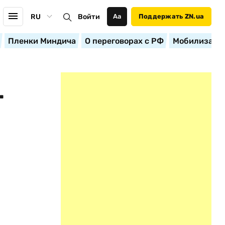
RU
Войти
Аа
Поддержать ZN.ua
Пленки Миндича
О переговорах с РФ
Мобилизация
…