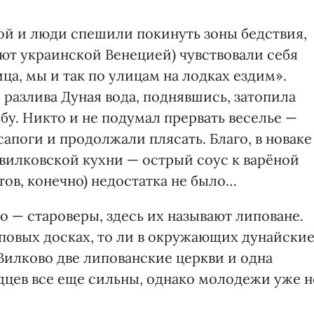
ой и люди спешили покинуть зоны бедствия,
ют украинской Венецией) чувствовали себя
ица, мы и так по улицам на лодках ездим».
 разлива Дуная вода, поднявшись, затопила
ьбу. Никто и не подумал прервать веселье —
апоги и продолжали плясать. Благо, в новаке
 вилковской кухни — острый соус к варёной
ов, конечно) недостатка не было…
 — староверы, здесь их называют липоване.
иповых досках, то ли в окружающих дунайски
Вилково две липованские церкви и одна
дцев все еще сильны, однако молодежи уже н