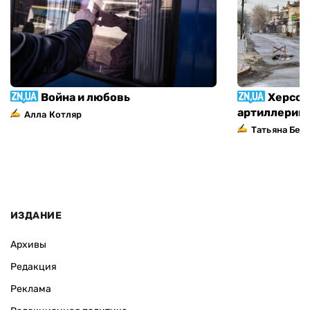
Война и любовь
Херсон
артиллерий
Алла Котляр
Татьяна Без
ИЗДАНИЕ
Архивы
Редакция
Реклама