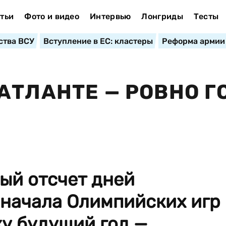
тьи
Фото и видео
Интервью
Лонгриды
Тесты
ства ВСУ
Вступление в ЕС: кластеры
Реформа армии
АТЛАНТЕ — РОВНО Г
ый отсчет дней
 начала Олимпийских игр
ку будущий год —