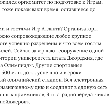
ложился оргкомитет по подготовке к Играм,
 тоже показывают время, оставшееся до
ми и гостями Игр Атланта? Организаторы
збежно сопровождающие любое крупное
тоге успешно разрешены и что всем гостям
билей. Сейчас завершают сооружение одной
рритории университета штата Джорджия, где
ра Олимпиады. Другие спортивные
500 млн. долл. успешно и в сроки
ный олимпийский стадион. Вся электронная
 назначенному дню и соединит в единую сеть
зионных приемников, 9 тыс. радиопередатчиков
«пейджеров».