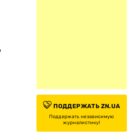
о
ПОДДЕРЖАТЬ ZN.UA
е
Поддержать независимую
журналистику!