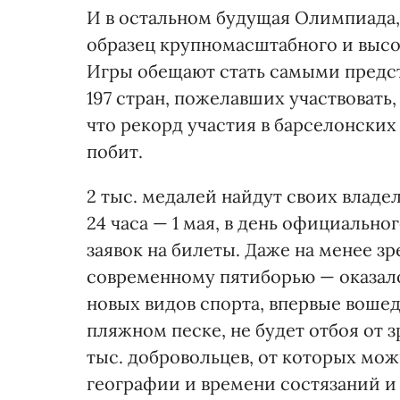
И в остальном будущая Олимпиада,
образец крупномасштабного и выс
Игры обещают стать самыми предст
197 стран, пожелавших участвовать,
что рекорд участия в барселонских И
побит.
2 тыс. медалей найдут своих владе
24 часа — 1 мая, в день официально
заявок на билеты. Даже на менее з
современному пятиборью — оказалос
новых видов спорта, впервые вошед
пляжном песке, не будет отбоя от 
тыс. добровольцев, от которых мо
географии и времени состязаний 