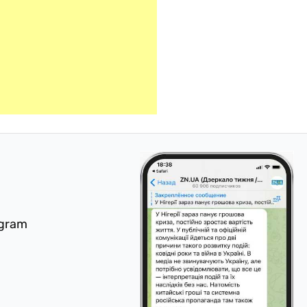
egram