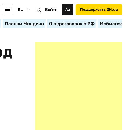
RU
Войти
Аа
Поддержать ZN.ua
Пленки Миндича
О переговорах с РФ
Мобилизация
ОД