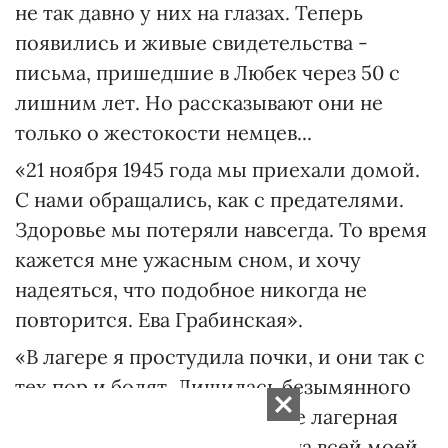
не так давно у них на глазах. Теперь
появились и живые свидетельства -
письма, пришедшие в Любек через 50 с
лишним лет. Но рассказывают они не
только о жестокости немцев...
«21 ноября 1945 года мы приехали домой.
С нами обращались, как с предателями.
Здоровье мы потеряли навсегда. То время
кажется мне ужасным сном, и хочу
надеяться, что подобное никогда не
повторится. Ева Грабинская».
«В лагере я простудила почки, и они так с
тех пор и болят. Лишилась безымянного
пальца на левой руке. Вообще лагерная
жизнь оставила свои следы на всей моей