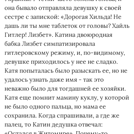
она бывало отправляла девушку к своей
сестре с запиской: «Дорогая Хильда! Не
дашь ли ты мне таблеток от головы? Хайль
Гитлер! Лизбет». Катина двоюродная
бабка Лизбет симпатизировала
гитлеровскому режиму, и, по-видимому,
девушке приходилось у нее не сладко.
Катя попыталась было разыскать ее, но не
удалось узнать даже имя - так это
неважно было для тогдашней ее хозяйки.
Катя еще помнит мамину куклу, у которой
не было одного пальца, но мама ее
сохранила. Когда спрашивали, а где же
палец, то Катин дедушка отвечал:
«Остался в Житомире». Почему-то