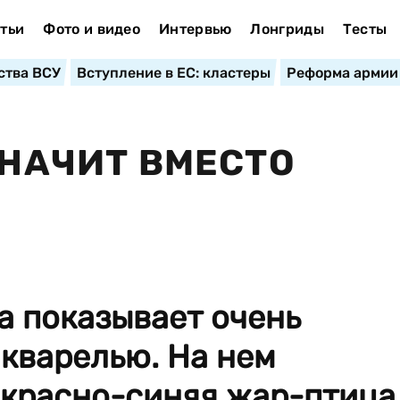
тьи
Фото и видео
Интервью
Лонгриды
Тесты
ства ВСУ
Вступление в ЕС: кластеры
Реформа армии
ЗНАЧИТ ВМЕСТО
а показывает очень
кварелью. На нем
 красно-синяя жар-птица