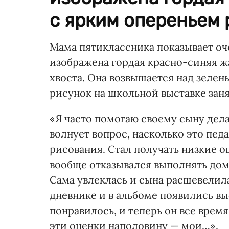
с ярким опереньем 
Мама пятиклассника показывает оч
изображена гордая красно-синяя ж
хвоста. Она возвышается над зелен
рисунок на школьной выставке заня
«Я часто помогаю своему сыну дела
волнует вопрос, насколько это пед
рисования. Стал получать низкие о
вообще отказывался выполнять дома
Сама увлеклась и сына расшевелила:
дневнике и в альбоме появились выс
понравилось, и теперь он все врем
эти оценки наполовину — мои…».