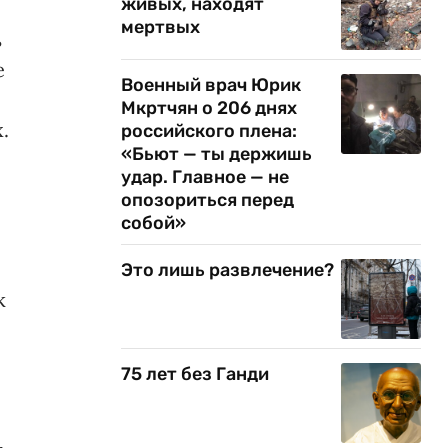
живых, находят
мертвых
ь
е
Военный врач Юрик
Мкртчян о 206 днях
.
российского плена:
«Бьют — ты держишь
удар. Главное — не
опозориться перед
собой»
Это лишь развлечение?
к
75 лет без Ганди