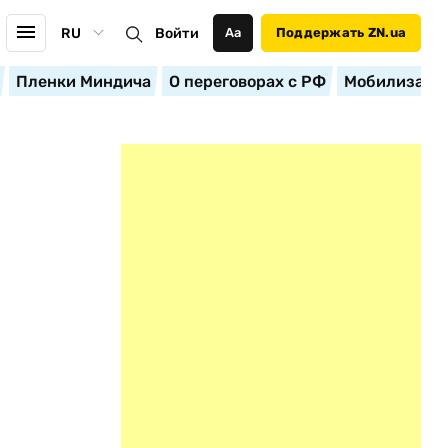
RU
Войти
Аа
Поддержать ZN.ua
Пленки Миндича
О переговорах с РФ
Мобилизация