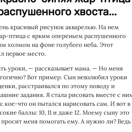
распушенного хвоста...
ень красивый рисунок акварелью. На нем
ар-птица с ярким опереньем распушенного
ым холмом на фоне голубого неба. Этот
л первое место.
ть уроки, — рассказывает мама. — Но меня
агогично? Вот пример. Сын невзлюбил уроки
ценки, расстраивался по этому поводу и
шние задания. Я стала рисовать вместе с ни
 кое-что он пытался нарисовать сам. И вот в
окие баллы: 10, 11 и даже 12. Моему сыну это
я просит меня помогать ему. А нужно ли? Ведь