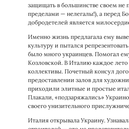
защищать в большинстве своем не п
пределами — нелегалы!), а перед Б
добродетелей является милосерди
Именно жизнь предлагала ему выве
культуру и пытался репрезентовать
было много украинцев. Помогал ему
Козловской. В Италию каждое лет
коллективы. Почетный консул дого
предоставлении залов для художни
приходили элитные и простые итал
Плакали, «подзаряжались» Украиной
своего унизительного прислужниче
Италия открывала Украину. Узнавал
строителей — это не представител