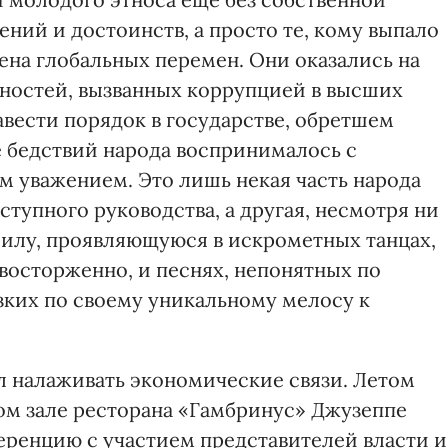
ений и достоинств, а просто те, кому выпало
ена глобальных перемен. Они оказались на
ностей, вызванных коррупцией в высших
авести порядок в государстве, обретшем
е бедствий народа воспринималось с
 уважением. Это лишь некая часть народа
ступного руководства, а другая, несмотря ни
 силу, проявляющуюся в искрометных танцах,
осторженно, и песнях, непонятных по
зких по своему уникальному мелосу к
л налаживать экономические связи. Летом
ном зале ресторана «Гамбринус» Джузеппе
ренцию с участием представителей власти и