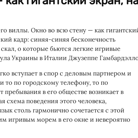
 как гигантский экран, н
о виллы. Окно во всю стену — как гигантски
ский кадр: синяя-синяя бесконечность
скал, о которые бьются легкие игривые
ула Украины в Италии Джузеппе Гамбардэлло
егко вступает в спор с деловым партнером и
и то по городскому телефону, то по
 пребывания в его обществе возникает в
я схема поведения этого человека,
язык столь гармонично сочетается с этой
м игривым морем в его окне и невероятно