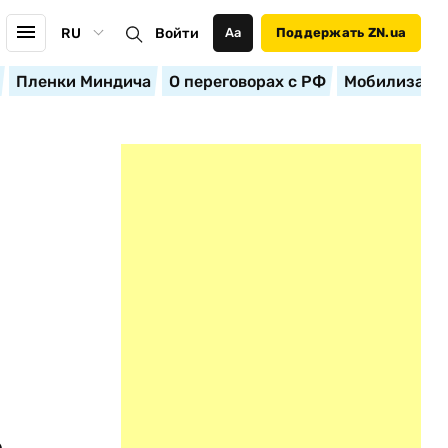
RU
Войти
Аа
Поддержать ZN.ua
Пленки Миндича
О переговорах с РФ
Мобилизация