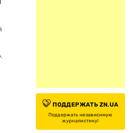
а
й
.
ПОДДЕРЖАТЬ ZN.UA
Поддержать независимую
журналистику!