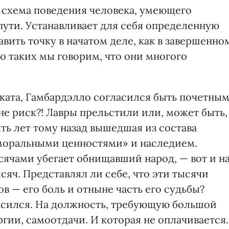
 схема поведения человека, умеющего
пути. Устанавливает для себя определенную
авить точку в начатом деле, как в завершенно
 таких мы говорим, что они многого
ата, Гамбардэлло согласился быть почетны
не риск?! Лавры прельстили или, может быть,
ять лет тому назад вышедшая из состава
«моральными ценностями» и наследием.
ысячами убегает обнищавший народ, — вот и н
сяч. Представлял ли себе, что эти тысячи
в — его боль и отныне часть его судьбы?
ласился. На должность, требующую большой
ргии, самоотдачи. И которая не оплачивается.