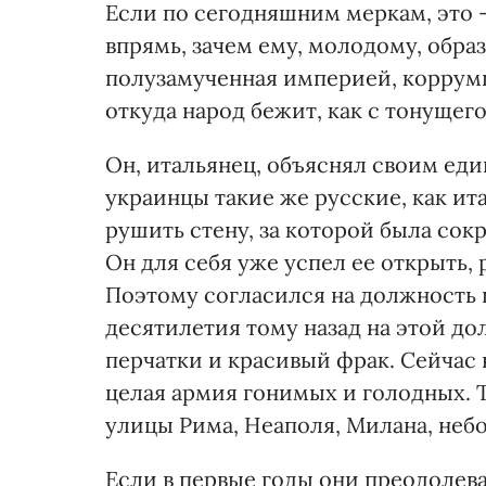
Если по сегодняшним меркам, это 
впрямь, зачем ему, молодому, образ
полузамученная империей, коррумп
откуда народ бежит, как с тонущег
Он, итальянец, объяснял своим еди
украинцы такие же русские, как и
рушить стену, за которой была сок
Он для себя уже успел ее открыть,
Поэтому согласился на должность 
десятилетия тому назад на этой до
перчатки и красивый фрак. Сейчас н
целая армия гонимых и голодных. 
улицы Рима, Неаполя, Милана, неб
Если в первые годы они преодолев