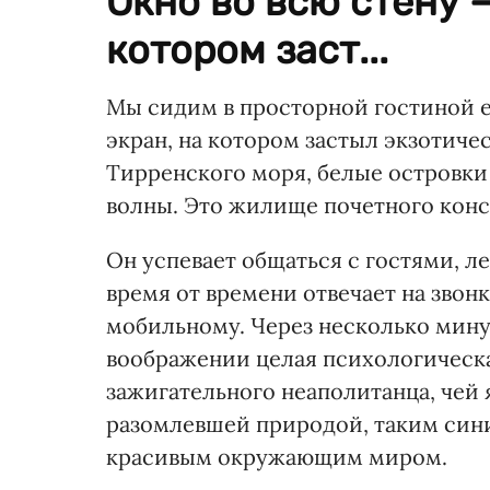
Окно во всю стену —
котором заст...
Мы сидим в просторной гостиной ег
экран, на котором застыл экзотиче
Тирренского моря, белые островки 
волны. Это жилище почетного конс
Он успевает общаться с гостями, л
время от времени отвечает на звонк
мобильному. Через несколько минут
воображении целая психологическа
зажигательного неаполитанца, чей 
разомлевшей природой, таким сини
красивым окружающим миром.