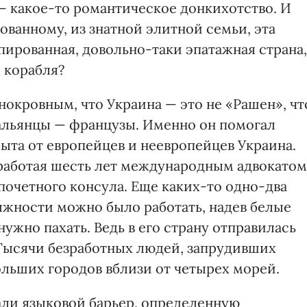
— какое-то романтическое донкихотство. И
ованному, из знатной элитной семьи, эта
ированная, довольно-таки эпатажная страна,
о корабля?
нокровным, что Украина — это не «Рашен», чт
тальянцы — французы. Именно он помогал
рыта от европейцев и неевропейцев Украина.
 работая шесть лет международным адвокатом
почетного консула. Еще каких-то одно-два
лжности можно было работать, надев белые
ужно пахать. Ведь в его страну отправилась
Тысячи безработных людей, запрудивших
ольших городов вблизи от четырех морей.
али языковой барьер, определенную