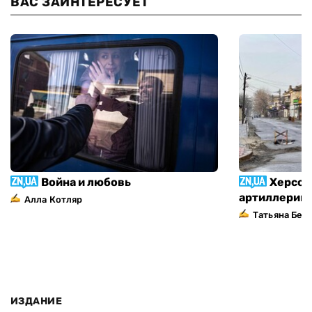
ВАС ЗАИНТЕРЕСУЕТ
Война и любовь
Херсон
артиллерий
Алла Котляр
Татьяна Без
ИЗДАНИЕ