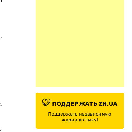
.
и
ПОДДЕРЖАТЬ ZN.UA
Поддержать независимую
журналистику!
м