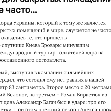
 часто...
корда Украины, который к тому же является
рытых помещений в мире, случается не часто
оказались те, кто пришел в
е-спутнике Киева Бровары минувшим
международный турнир толкателей ядра на
рославленного легкоатлета.
рый, выступив в компании сильнейших
ердил, что сегодня ему нет равных в нашей
метр 83 сантиметра. Второе место с 20 метрам
й Белоног, на третьем - Роман Вирастюк из
т день Александр Багач был в ударе: три его
етки. При этом прежний рекорд Александро