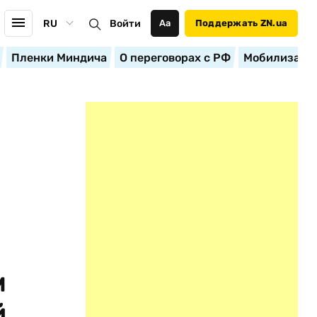
RU
Войти
Аа
Поддержать ZN.ua
Пленки Миндича
О переговорах с РФ
Мобилизация
м
й