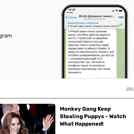
egram