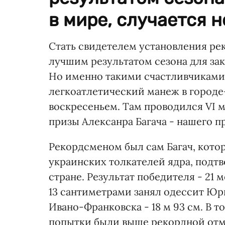
в мире, случается не
Стать свидетелем установления ре
лучшим результатом сезона для зак
Но именно такими счастливчиками 
легкоатлетический манеж в город
воскресеньем. Там проводился VI 
призы Алексанра Багача - нашего п
Рекордсменом был сам Багач, кото
украинских толкателей ядра, подтв
стране. Результат победителя - 21 
13 сантиметрами занял одессит Юри
Ивано-Франковска - 18 м 93 см. В то
попытки были выше рекордной отм