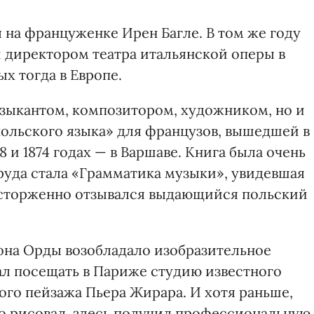
 на француженке Ирен Багле. В том же году
 директором театра итальянской оперы в
х тогда в Европе.
зыкантом, композитором, художником, но и
польского языка» для французов, вышедшей в
58 и 1874 годах — в Варшаве. Книга была очень
руда стала «Грамматика музыки», увидевшая
 восторженно отзывался выдающийся польский
она Орды возобладало изобразительное
ал посещать в Париже студию известного
ого пейзажа Пьера Жирара. И хотя раньше,
о рисовал, здесь получил профессиональную