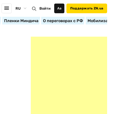
RU
Войти
Аа
Поддержать ZN.ua
Пленки Миндича
О переговорах с РФ
Мобилизация