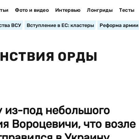
тьи
Фото и видео
Интервью
Лонгриды
Тесты
ства ВСУ
Вступление в ЕС: кластеры
Реформа армии
АНСТВИЯ ОРДЫ
у из-под небольшого
я Вороцевичи, что возле
тправился в Украину