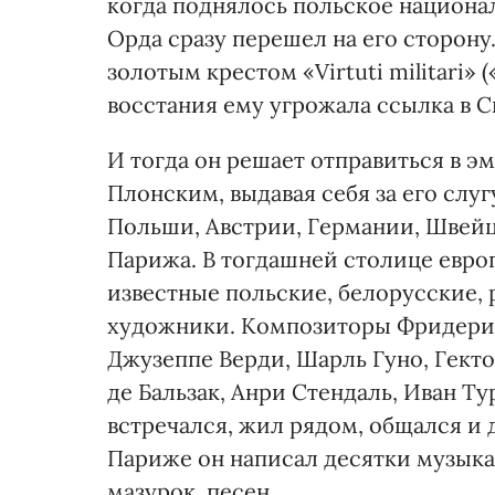
когда поднялось польское национа
Орда сразу перешел на его сторон
золотым крестом «Virtuti militari»
восстания ему угрожала ссылка в С
И тогда он решает отправиться в 
Плонским, выдавая себя за его слу
Польши, Австрии, Германии, Швейца
Парижа. В тогдашней столице евр
известные польские, белорусские,
художники. Композиторы Фридерик
Джузеппе Верди, Шарль Гуно, Гект
де Бальзак, Анри Стендаль, Иван Т
встречался, жил рядом, общался и 
Париже он написал десятки музыка
мазурок, песен.