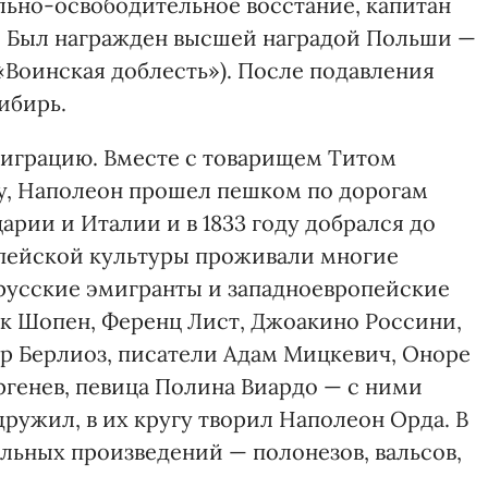
льно-освободительное восстание, капитан
у. Был награжден высшей наградой Польши —
 («Воинская доблесть»). После подавления
ибирь.
эмиграцию. Вместе с товарищем Титом
гу, Наполеон прошел пешком по дорогам
рии и Италии и в 1833 году добрался до
опейской культуры проживали многие
 русские эмигранты и западноевропейские
 Шопен, Ференц Лист, Джоакино Россини,
ор Берлиоз, писатели Адам Мицкевич, Оноре
ургенев, певица Полина Виардо — с ними
дружил, в их кругу творил Наполеон Орда. В
льных произведений — полонезов, вальсов,