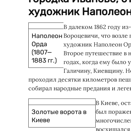
художник Наполеон 
В далеком 1862 году и
Наполеон
Вороцевичи, что возле 
Орда
художник Наполеон Ор
(1807—
Второе путешествие в 
1883 гг.)
годах, когда ему было 
Галичину, Киевщину. Не
проходил десятки километров пешк
собирал народные предания и леген
В Киеве, ос
Золотые ворота в
был пораже
Киеве
многочислен
восхищался