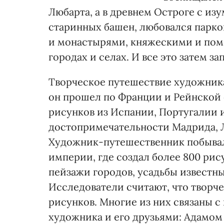
Любарта, а в древнем Остроге с и
старинных башен, любовался парк
и монастырями, княжескими и пом
городах и селах. И все это затем з
Творческое путешествие художника
он прошел по Франции и Рейнской о
рисунков из Испании, Португалии и
достопримечательности Мадрида, Л
Художник-путешественник побывал
империи, где создал более 800 ри
пейзажи городов, усадьбы известн
Исследователи считают, что творч
рисунков. Многие из них связаны 
художника и его друзьями: Адамо