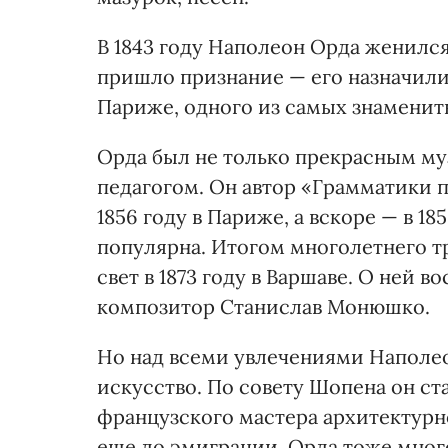
В 1843 году Наполеон Орда женился
пришло признание — его назначили
Париже, одного из самых знамениты
Орда был не только прекрасным му
педагогом. Он автор «Грамматики 
1856 году в Париже, а вскоре — в 18
популярна. Итогом многолетнего т
свет в 1873 году в Варшаве. О ней
композитор Станислав Монюшко.
Но над всеми увлечениями Наполе
искусство. По совету Шопена он ст
французского мастера архитектурн
еще до эмиграции, Орда тоже мног