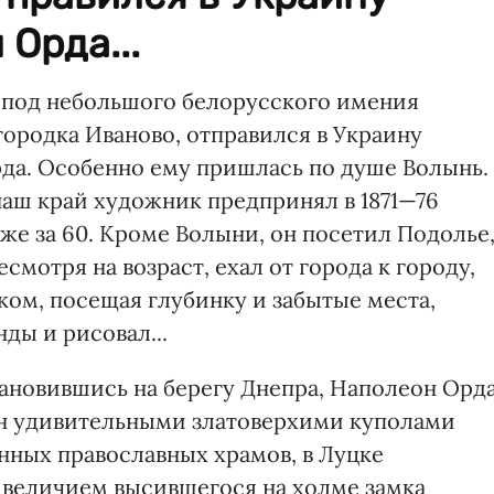
Орда...
з-под небольшого белорусского имения
городка Иваново, отправился в Украину
да. Особенно ему пришлась по душе Волынь.
наш край художник предпринял в 1871—76
уже за 60. Кроме Волыни, он посетил Подолье
смотря на возраст, ехал от города к городу,
ом, посещая глубинку и забытые места,
ды и рисовал...
тановившись на берегу Днепра, Наполеон Орд
н удивительными златоверхими куполами
ных православных храмов, в Луцке
 величием высившегося на холме замка