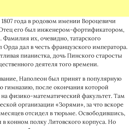
 1807 года в родовом имении Вороцевичи
. Отец его был инженером-фортификатором,
. Фамилия их, очевидно, татарского
 Орда дал в честь французского императора.
ливая пианистка, дочь Пинского старосты
щественного деятеля того времени.
вание, Наполеон был принят в популярную
ю гимназию, после окончания которой
 на физико-математический факультет. Там
еской организации «Зорями», за что вскоре
 месяцев отсидел в тюрьме. Освободившись,
л в конном полку Литовского корпуса. Но