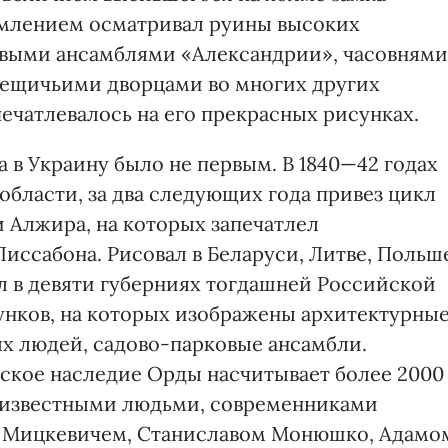
зумлением осматривал руины высоких
овыми ансамблями «Александрии», часовнями
ещичьими дворцами во многих других
апечатлевалось на его прекрасных рисунках.
 в Украину было не первым. В 1840—42 годах
бласти, за два следующих года привез цикл
 Алжира, на которых запечатлел
иссабона. Рисовал в Беларуси, Литве, Польш
 в девяти губерниях тогдашней Российской
сунков, на которых изображены архитектурны
ых людей, садово-парковые ансамбли.
еское наследие Орды насчитывает более 2000
с известными людьми, современниками
м Мицкевичем, Станиславом Монюшко, Адамо