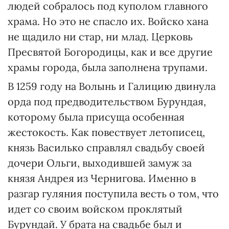
людей собралось под куполом главного
храма. Но это не спасло их. Войско хана
не щадило ни стар, ни млад. Церковь
Пресвятой Богородицы, как и все другие
храмы города, была заполнена трупами.
В 1259 году на Волынь и Галицию двинула
орда под предводительством Бурундая,
которому была присуща особенная
жестокость. Как повествует летописец,
князь Василько справлял свадьбу своей
дочери Ольги, выходившей замуж за
князя Андрея из Чернигова. Именно в
разгар гуляния поступила весть о том, что
идет со своим войском проклятый
Бурундай. У брата на свадьбе был и