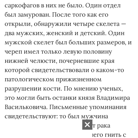
саркофагов в них не было. Один отдел
был замурован. После того как его
открыли, обнаружили четыре скелета —
два мужских, женский и детский. Один
мужской скелет был больших размеров, и
череп имел только левую половину
нижней челюсти, почерневшие края
которой свидетельствовали о каком-то
патологическом прижизненном
разрушении кости. По мнению ученых,
это могли быть останки князя Владимира
Васильковича. Письменные упоминания
свидетельствуют: то был мужчина
«большой в плечах» и умер от рака
нижней челюсти: «начали у него гнить с