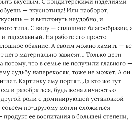
 быть вкусным. С кондитерскими изделиями
пробуешь — вкуснотища! Или наоборот,
ткусишь — и выплюнуть неудобно, и
ого типа. С виду — сплошное благообразие, 
 и тщеславный. На работе его просто
лошное обаяние. А своим можно хамить — вс
от него материально зависят... Только дети
а потому, что в семье не получили главного 
ему судьбу напeрекосяк, тоже не может. А он
тает. Картинку ему портят. Да кто же тут
ь если разобраться, будь жена личностью
в другой роли с доминирующей установкой
е, совсем по-другому могли сложиться
 продукт ее воспитания в большей степени,