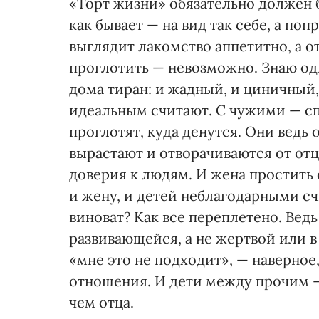
«Торт жизни» обязательно должен
как бывает — на вид так себе, а по
выглядит лакомство аппетитно, а о
проглотить — невозможно. Знаю одн
дома тиран: и жадный, и циничный,
идеальным считают. С чужими — сп
проглотят, куда денутся. Они ведь 
вырастают и отворачиваются от отц
доверия к людям. И жена простить 
и жену, и детей неблагодарными счи
виноват? Как все переплетено. Вед
развивающейся, а не жертвой или 
«мне это не подходит», — наверно
отношения. И дети между прочим —
чем отца.