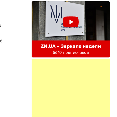
а
е
ZN.UA - Зеркало недели
5610 подписчиков
—