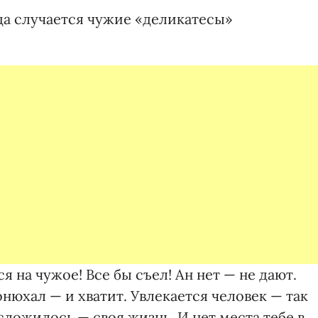
да случается чужие «деликатесы»
я на чужое! Все бы съел! Ан нет — не дают.
онюхал — и хватит. Увлекается человек — так
сложилось — своя жизнь. И нет места тебе в