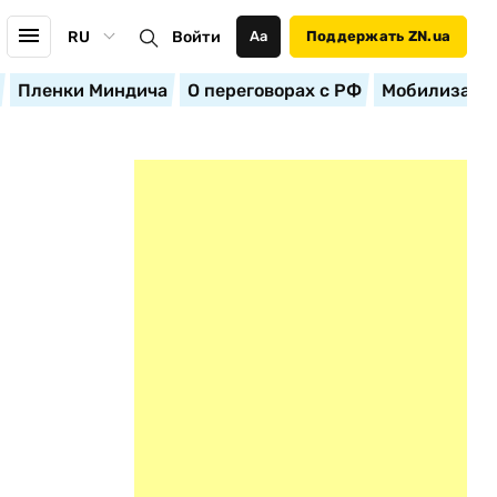
RU
Войти
Аа
Поддержать ZN.ua
Пленки Миндича
О переговорах с РФ
Мобилизация