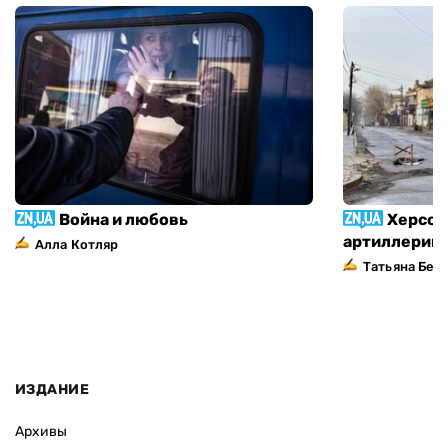
Война и любовь
Херсон
артиллерий
Алла Котляр
Татьяна Без
ИЗДАНИЕ
Архивы