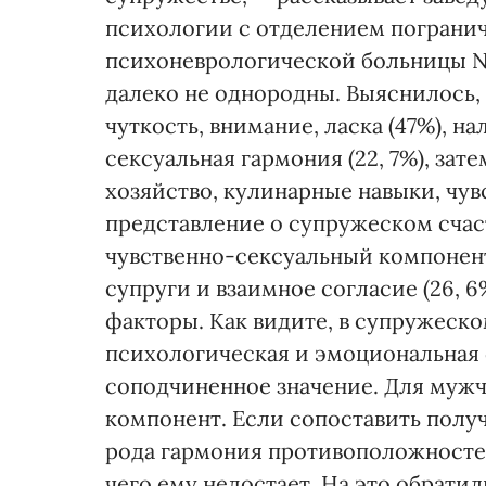
психологии с отделением пограни
психоневрологической больницы №
далеко не однородны. Выяснилось,
чуткость, внимание, ласка (47%), на
сексуальная гармония (22, 7%), за
хозяйство, кулинарные навыки, чувс
представление о супружеском счаст
чувственно-сексуальный компонент
супруги и взаимное согласие (26, 6%
факторы. Как видите, в супружеск
психологическая и эмоциональная
соподчиненное значение. Для мужч
компонент. Если сопоставить полу
рода гармония противоположностей
чего ему недостает. На это обрат