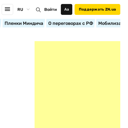
RU
Войти
Аа
Поддержать ZN.ua
Пленки Миндича
О переговорах с РФ
Мобилизация