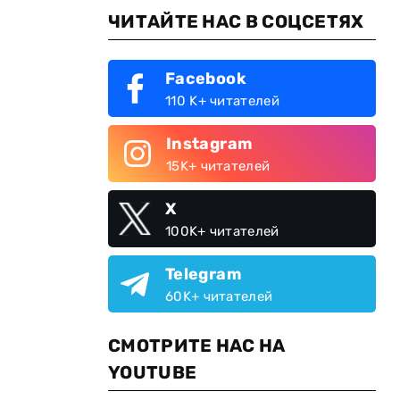
ЧИТАЙТЕ НАС В СОЦСЕТЯХ
Facebook
110 K+ читателей
Instagram
15K+ читателей
X
100K+ читателей
Telegram
60K+ читателей
СМОТРИТЕ НАС НА
YOUTUBE