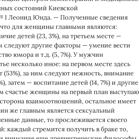
чных состояний Киевской
 1 Леонид Юнда. — Полученные сведения
 что для женщины главными являются:
личие детей (23, 3%), на третьем месте —
тем следуют другие факторы — умение вести
тво юмора и т.д. (5, 7%). У мужчин
ье несколько иное: на первом месте здесь
 (53%), за ним следуют нежность, внимание
), затем — воспитание детей (14, 7%) и другие
ом счастье женщины на первый план выступаю
 сторона взаимоотношений, остальное имеет
ин же главным является сексуальный
ченные данные, то прослеживается своего
: каждый стремится получить в браке то,
или внимание еще древнегреческие философы.