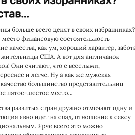
 в своих избранниках?
тав...
ны больше всего ценят в своих избранниках?
е место финансовую состоятельность
ие качества, как ум, хороший характер, забот
и жительницы США. А вот для англичанок
ов! Они считают, что с веселыми,
еснее и легче. Ну а как же мужская
о качество большинство представительниц
ое пятое-шестое место...
тва развитых стран дружно отмечают одну и
люция явно идет на спад, отношение к сексу
циональным. Ярче всего это можно
лидеров общественного движения за