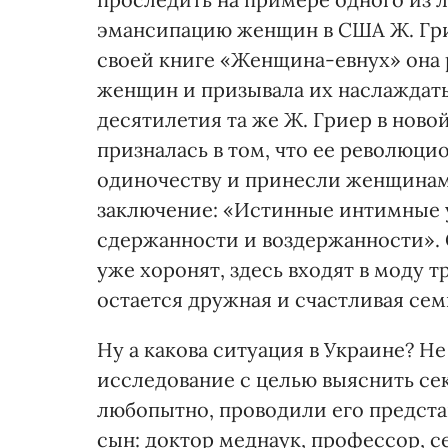
эмансипацию женщин в США Ж. Грие
своей книге «Женщина-евнух» она 
женщин и призывала их наслаждать
десятилетия та же Ж. Гриер в ново
призналась в том, что ее революци
одиночеству и принесли женщинам 
заключение: «Истинные интимные 
сдержанности и воздержанности».
уже хоронят, здесь входят в моду 
остается дружная и счастливая сем
Ну а какова ситуация в Украине? Не
исследование с целью выяснить сек
любопытно, проводили его предста
сын: доктор меднаук, профессор, 