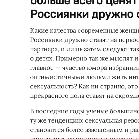
больше всего ценят
Россиянки дружно с
Какие качества современные женщи
Россиянки дружно ставят на перво
партнера, и лишь затем следуют так
о детях. Примерно так же мыслят 
главное — чувство юмора избранник
оптимистичными людьми жить интер
сексуальность? Как ни странно, эт
прекрасного пола ставят на скромн
В последние годы ученые большинс
ту же тенденцию: сексуальная рево
становится более взвешенным и ра
проследить на примере одного из 