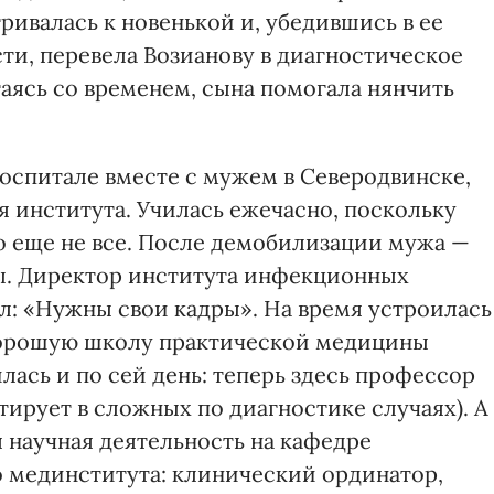
ивалась к новенькой и, убедившись в ее
и, перевела Возианову в диагностическое
таясь со временем, сына помогала нянчить
госпитале вместе с мужем в Северодвинске,
я института. Училась ежечасно, поскольку
о еще не все. После демобилизации мужа —
ы. Директор института инфекционных
л: «Нужны свои кадры». На время устроилась
 хорошую школу практической медицины
илась и по сей день: теперь здесь профессор
ирует в сложных по диагностике случаях). А
 научная деятельность на кафедре
 мединститута: клинический ординатор,