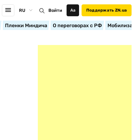
RU
Войти
Аа
Поддержать ZN.ua
Пленки Миндича
О переговорах с РФ
Мобилизация