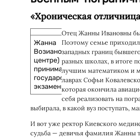
«Хроническая отличница
Отец Жанны Ивановны б
Жанна
Поэтому семье приходило
Возианова (в
западных границ бывшего 
центре)
разных школах, в итоге 
принимает
лучшим математиком и меч
государственные
лаврах Софьи Ковалевско
экзамены
которая окончила авиаци
себя реализовать на погр
выбирала, в какой вуз поступать, м
И вот уже ректор Киевского медин
судьба — девичья фамилия Жанны т