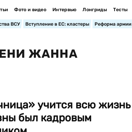
тьи
Фото и видео
Интервью
Лонгриды
Тесты
ства ВСУ
Вступление в ЕС: кластеры
Реформа армии
МЕНИ ЖАННА
чница» учится всю жизнь
вны был кадровым
иком...