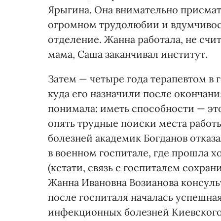
Ярыгина. Она внимательно присматр
огромном трудолюбии и вдумчивост
отделение. Жанна работала, не счи
мама, Саша заканчивал институт.
Затем — четыре года терапевтом в 
куда его назначили после окончани
понимала: иметь способности — эт
опять трудные поиски места работ
болезней академик Богданов отказа
в военном госпитале, где прошла
(кстати, связь с госпиталем сохран
Жанна Ивановна Возианова консульт
после госпиталя началась успешная
инфекционных болезней Киевского