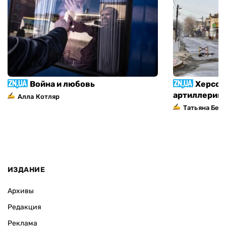
Война и любовь
Херсон
артиллерий
Алла Котляр
Татьяна Без
ИЗДАНИЕ
Архивы
Редакция
Реклама