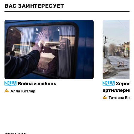
ВАС ЗАИНТЕРЕСУЕТ
Война и любовь
Херсон
артиллерий
Алла Котляр
Татьяна Без