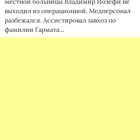
местной больницы Владимир Иозефи не
выходил из операционной. Медперсонал
разбежался. Ассистировал завхоз по
фамилии Гармата...