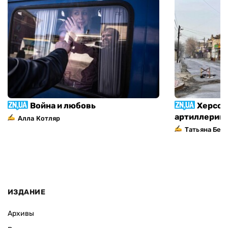
Война и любовь
Херсон
артиллерий
Алла Котляр
Татьяна Без
ИЗДАНИЕ
Архивы