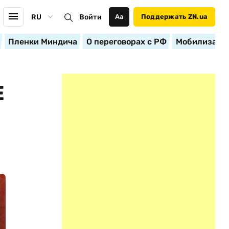
RU
Войти
Аа
Поддержать ZN.ua
Пленки Миндича
О переговорах с РФ
Мобилизация
Е