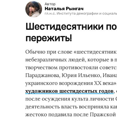
Автор
Наталья Рынгач
гл.н.с. Института демографии и социа
Шестидесятники по
пережить!
Обычно при слове «шестидесятник
небезразличных людей, которые в 
творчеством противостояли советс
Параджанова, Юрия Ильенко, Ивана
украинского возрождения XX века»
художников шестидесятых годов
,
после осуждения культа личности С
деятельность власть восприняла к
жестоко подавила после Пражской 