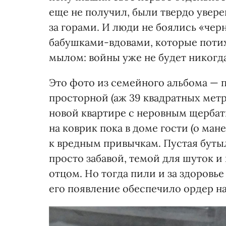
еще не получил, были твердо увере
за горами. И люди не боялись «чер
бабушками-вдовами, которые потих
мылом: войны уже не будет никогда
Это фото из семейного альбома — 
просторной (аж 39 квадратных метр
новой квартире с неровным щербат
на коврик пока в доме гости (о ман
к вредным привычкам. Пустая бутыл
просто забавой, темой для шуток 
отцом. Но тогда пили и за здоровь
его появление обеспечило ордер н