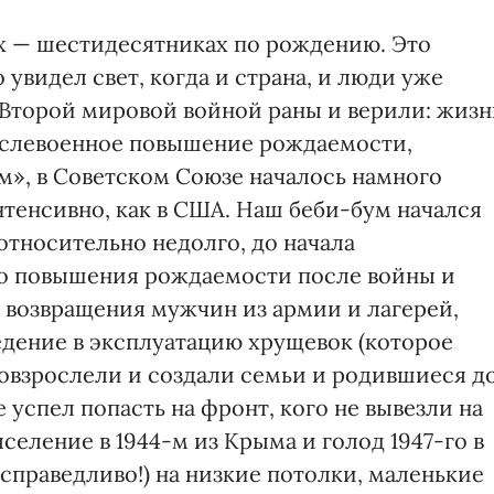
их — шестидесятниках по рождению. Это
увидел свет, когда и страна, и люди уже
Второй мировой войной раны и верили: жизн
ослевоенное повышение рождаемости,
», в Советском Союзе началось намного
интенсивно, как в США. Наш беби-бум начался
относительно недолго, до начала
о повышения рождаемости после войны и
 возвращения мужчин из армии и лагерей,
едение в эксплуатацию хрущевок (которое
 повзрослели и создали семьи и родившиеся д
не успел попасть на фронт, кого не вывезли на
селение в 1944-м из Крыма и голод 1947-го в
справедливо!) на низкие потолки, маленькие