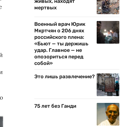
живых, находят
е
мертвых
Военный врач Юрик
Мкртчян о 206 днях
российского плена:
«Бьют — ты держишь
удар. Главное — не
й
опозориться перед
собой»
и
Это лишь развлечение?
м
но
75 лет без Ганди