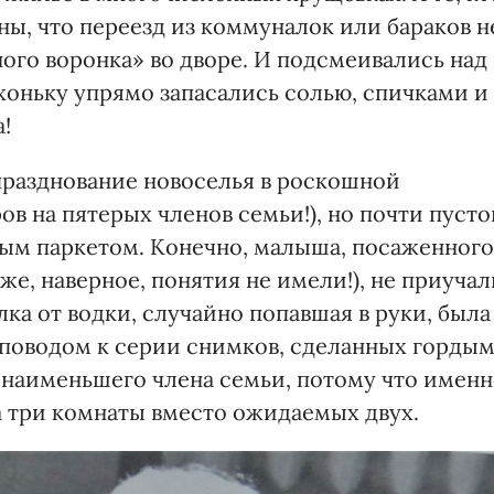
ны, что переезд из коммуналок или бараков н
ного воронка» во дворе. И подсмеивались над
оньку упрямо запасались солью, спичками и
!
празднование новоселья в роскошной
ов на пятерых членов семьи!), но почти пусто
ым паркетом. Конечно, малыша, посаженного
еже, наверное, понятия не имели!), не приучал
ка от водки, случайно попавшая в руки, была
и поводом к серии снимков, сделанных горды
е наименьшего члена семьи, потому что имен
а три комнаты вместо ожидаемых двух.