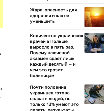
Жара: опасность для
здоровья и как ее
уменьшить
Количество украинских
врачей в Польше
выросло в пять раз.
Почему ключевой
о
экзамен сдает лишь
каждый десятый — и
чем это грозит
.
больницам
Почти половина
и
украинцев готова
.
спасать людей, но
только 13% умеют это
делать: результаты