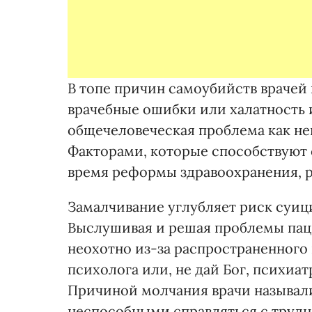
В топе причин самоубийств врачей 
врачебные ошибки или халатность и
общечеловеческая проблема как неи
Факторами, которые способствуют 
время реформы здравоохранения, ро
Замалчивание углубляет риск суицид
Выслушивая и решая проблемы пац
неохотно из-за распространенного 
психолога или, не дай Бог, психиа
Причиной молчания врачи называли 
неспособными справляться с трудн