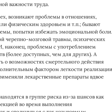
ной важности труда.
 всех, возникают проблемы в отношениях,
ли физическим здоровьем и т.п.; бывают
лемы, попытки избежать эмоциональной боли
ой черепно-мозговой травмы, психических
 И, наконец, проблемы с употреблением
в (более доступных, чем для других). А
ь о возможностях смертельного действия
ополнительным фактором легкости реализаци
рименяли лекарственные препараты вдвое
находятся в группе риска из-за шансов как
фекцией во время выполнения
ак и столкнуться с так называемым