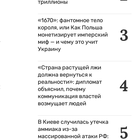
триллионы
«1670»: фантомное тело
короля, или Как Польша
3
монетизирует имперский
.
миф — и чему это учит
Украину
«Страна растущей лжи
должна вернуться к
4
реальности»: дипломат
и
объяснил, почему
коммуникация властей
возмущает людей
В Киеве случилась утечка
5
аммиака из-за
массированной атаки РФ: