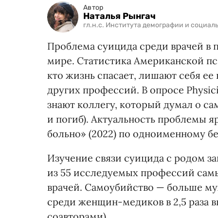
Автор
Наталья Рынгач
гл.н.с. Института демографии и социа
Проблема суицида среди врачей в 
мире. Статистика Американской пси
кто жизнь спасает, лишают себя ее 
других профессий. В опросе Physici
знают коллегу, который думал о с
и погиб). Актуальность проблемы 
больно» (2022) по одноименному бе
Изучение связи суицида с родом за
из 55 исследуемых профессий самы
врачей. Самоубийство — больше муж
среди женщин-медиков в 2,5 раза вы
соавторами).