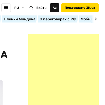
RU
Войти
Аа
Поддержать ZN.ua
Пленки Миндича
О переговорах с РФ
Мобилизация
ДА