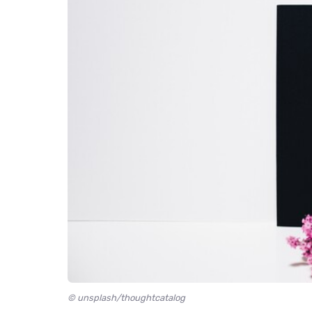
© unsplash/thoughtcatalog