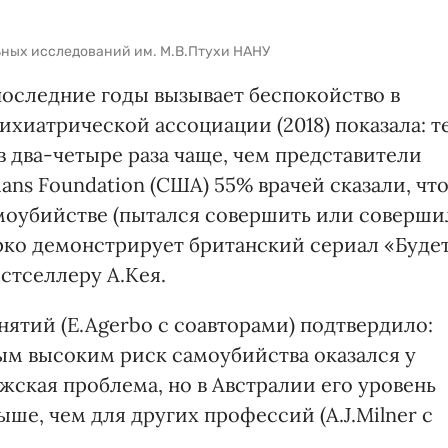
льных исследований им. М.В.Птухи НАНУ
последние годы вызывает беспокойство в
хиатрической ассоциации (2018) показала: те
в два-четыре раза чаще, чем представители
ans Foundation (США) 55% врачей сказали, чт
амоубийстве (пытался совершить или соверши
ярко демонстрирует британский сериал «Буде
стселлеру А.Кея.
нятий (E.Agerbo с соавторами) подтвердило:
м высоким риск самоубийства оказался у
ская проблема, но в Австралии его уровень
ше, чем для других профессий (A.J.Milner с