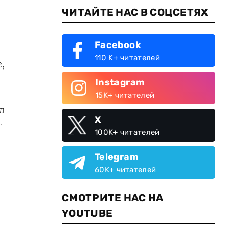
ЧИТАЙТЕ НАС В СОЦСЕТЯХ
Facebook
110 K+ читателей
,
Instagram
о
15K+ читателей
л
X
т
100K+ читателей
Telegram
60K+ читателей
СМОТРИТЕ НАС НА
YOUTUBE