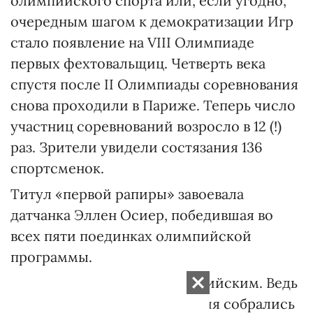
олимпийского спорта или, если угодно,
очередным шагом к демократизации Игр
стало появление на VIII Олимпиаде
первых фехтовальщиц. Четверть века
спустя после II Олимпиады соревнования
снова проходили в Париже. Теперь число
участниц соревнований возросло в 12 (!)
раз. Зрители увидели состязания 136
спортсменок.
Титул «первой рапиры» завоевала
датчанка Эллен Осиер, победившая во
всех пяти поединках олимпийской
программы.
1924 год стал дважды Олимпийским. Ведь
впервые на свои соревнования собрались