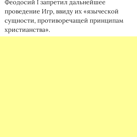
Феодосий I запретил дальнейшее
проведение Игр, ввиду их «языческой
сущности, противоречащей принципам
христианства».