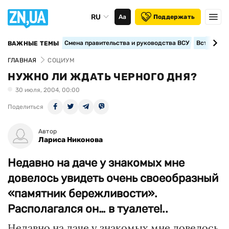
RU
Аа
Поддержать
Смена правительства и руководства ВСУ
Вступление
ВАЖНЫЕ ТЕМЫ
ГЛАВНАЯ
СОЦИУМ
НУЖНО ЛИ ЖДАТЬ ЧЕРНОГО ДНЯ?
30 июля, 2004, 00:00
Поделиться
Автор
Лариса Никонова
Недавно на даче у знакомых мне
довелось увидеть очень своеобразный
«памятник бережливости».
Располагался он… в туалете!..
Недавно на даче у знакомых мне довелось