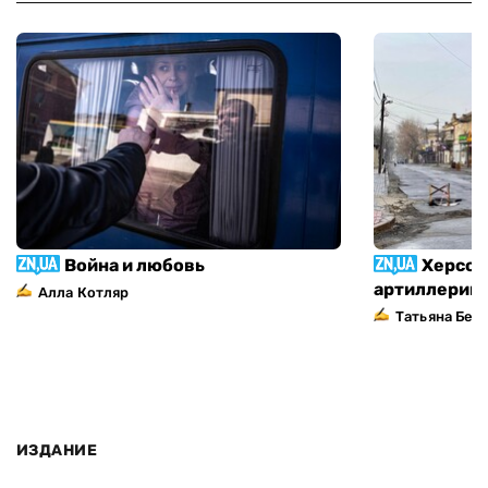
Война и любовь
Херсон
артиллерий
Алла Котляр
Татьяна Без
ИЗДАНИЕ