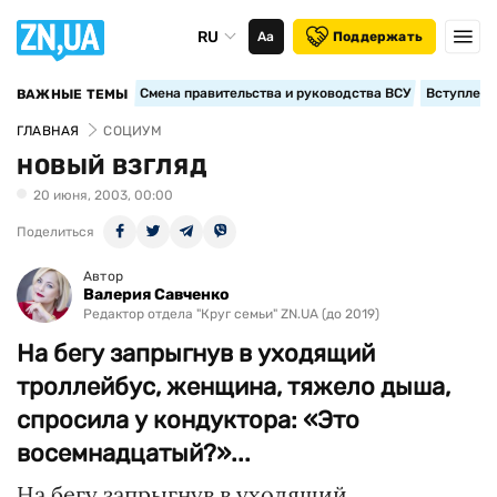
RU
Аа
Поддержать
Смена правительства и руководства ВСУ
Вступление
ВАЖНЫЕ ТЕМЫ
ГЛАВНАЯ
СОЦИУМ
НОВЫЙ ВЗГЛЯД
20 июня, 2003, 00:00
Поделиться
Автор
Валерия Савченко
Редактор отдела "Круг семьи" ZN.UA (до 2019)
На бегу запрыгнув в уходящий
троллейбус, женщина, тяжело дыша,
спросила у кондуктора: «Это
восемнадцатый?»...
На бегу запрыгнув в уходящий