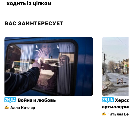
ВАС ЗАИНТЕРЕСУЕТ
Война и любовь
Херсон
артиллерий
Алла Котляр
Татьяна Без