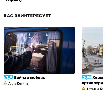
ВАС ЗАИНТЕРЕСУЕТ
Война и любовь
Херсон
артиллерий
Алла Котляр
Татьяна Без