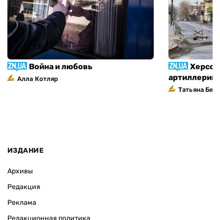
Война и любовь
Херсон
артиллерий
Алла Котляр
Татьяна Без
ИЗДАНИЕ
Архивы
Редакция
Реклама
Редакционная политика