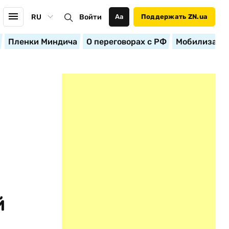
RU
Войти
Аа
Поддержать ZN.ua
Пленки Миндича
О переговорах с РФ
Мобилизация
й