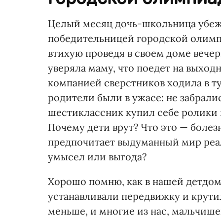
Целый месяц дочь-школьница убежд
победительницей городской олимпи
втихую проведя в своем доме вече
уверяла маму, что поедет на выходн
компанией сверстников ходила в ту
родители были в ужасе: не забралис
шестиклассник купил себе ролики и
Почему дети врут? Что это — болезн
предпочитает выдуманный мир реал
умысел или выгода?
Хорошо помню, как в нашей детдо
устанавливали передвижку и крутил
меньше, и многие из нас, мальчишек