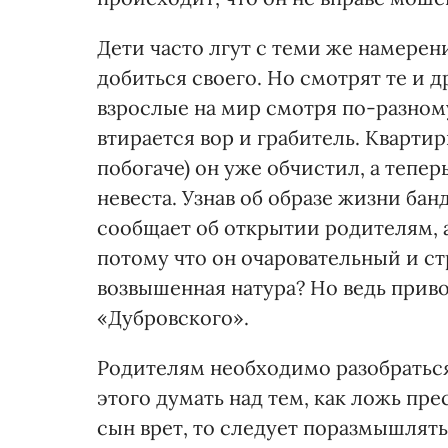
Дети часто лгут с теми же намерени
добиться своего. Но смотрят те и д
взрослые на мир смотря по-разному
втирается вор и грабитель. Квартир
побогаче) он уже обчистил, а тепер
невеста. Узнав об образе жизни бан
сообщает об открытии родителям, а
потому что он очаровательный и стр
возвышенная натура? Но ведь приво
«Дубровского».
Родителям необходимо разобраться 
этого думать над тем, как ложь прес
сын врет, то следует поразмышлять 