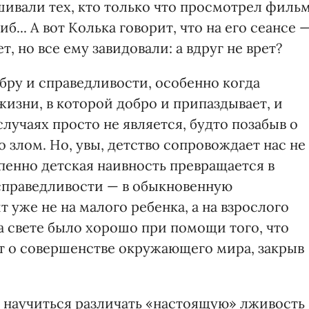
шивали тех, кто только что просмотрел фильм
б... А вот Колька говорит, что на его сеансе 
т, но все ему завидовали: а вдруг не врет?
бру и справедливости, особенно когда
изни, в которой добро и припаздывает, и
лучаях просто не является, будто позабыв о
 злом. Но, увы, детство сопровождает нас не
епенно детская наивность превращается в
 справедливости — в обыкновенную
 уже не на малого ребенка, а на взрослого
на свете было хорошо при помощи того, что
ет о совершенстве окружающего мира, закрыв
до научиться различать «настоящую» лживость