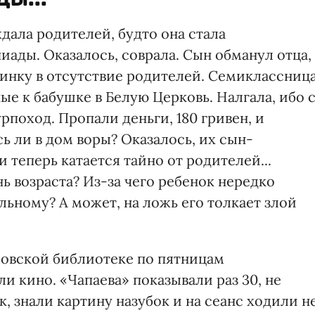
ала родителей, будто она стала
ады. Оказалось, соврала. Сын обманул отца,
ринку в отсутствие родителей. Семиклассниц
ые к бабушке в Белую Церковь. Налгала, ибо 
рпоход. Пропали деньги, 180 гривен, и
ь ли в дом воры? Оказалось, их сын-
 теперь катается тайно от родителей...
ь возраста? Из-за чего ребенок нередко
ьному? А может, на ложь его толкает злой
мовской библиотеке по пятницам
и кино. «Чапаева» показывали раз 30, не
, знали картину назубок и на сеанс ходили н