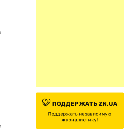
а
с
ПОДДЕРЖАТЬ ZN.UA
Поддержать независимую
журналистику!
е