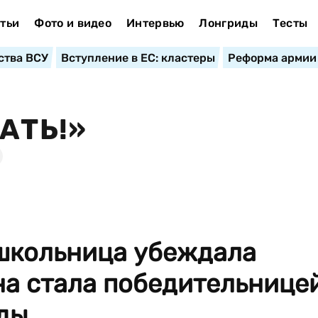
тьи
Фото и видео
Интервью
Лонгриды
Тесты
ства ВСУ
Вступление в ЕС: кластеры
Реформа армии
АТЬ!»
школьница убеждала
на стала победительнице
ы...