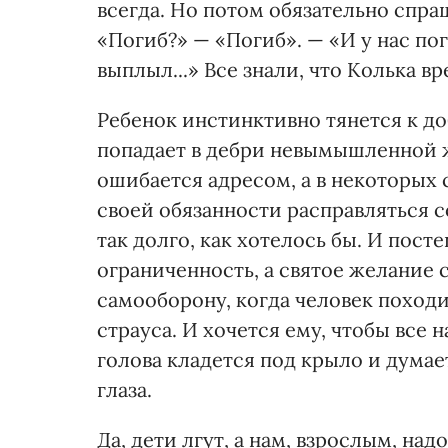
всегда. Но потом обязательно спра
«Погиб?» — «Погиб». — «И у нас поги
выплыл...» Все знали, что Колька вре
Ребенок инстинктивно тянется к до
попадает в дебри невымышленной ж
ошибается адресом, а в некоторых с
своей обязанности расправляться со
так долго, как хотелось бы. И пост
ограниченность, а святое желание
самооборону, когда человек походит
страуса. И хочется ему, чтобы все 
голова кладется под крыло и дума
глаза.
Да, дети лгут, а нам, взрослым, на