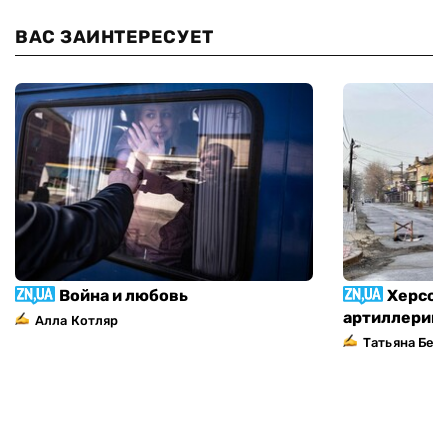
ВАС ЗАИНТЕРЕСУЕТ
Война и любовь
Херсон
артиллерий
Алла Котляр
Татьяна Без