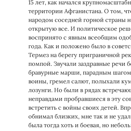
15 лет, как начался крупномасштаб
территории Афганистана. О том, ч
народом соседней горной страны н
открытую все. И политическое реш
воспринято с явным всеобщим одоб
года. Как и положено было в совет
Термез на берегу приграничной ре
помпой. Звучали заздравные речи 
бравурные марши, парадным шагом
воины, гремел салют, полыхали к
лозунги. Но были в рядах встреча
неправдами пробравшиеся в эту со
встретить с войны своих детей. Впр
обнимал близких, мне так и не удал
была тогда хоть и боевая, но небол