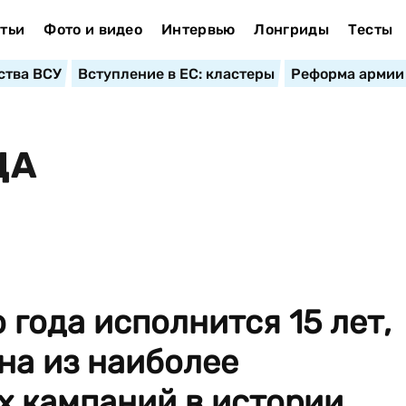
тьи
Фото и видео
Интервью
Лонгриды
Тесты
ства ВСУ
Вступление в ЕС: кластеры
Реформа армии
ЦА
 года исполнится 15 лет,
на из наиболее
х кампаний в истории