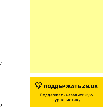
с
ПОДДЕРЖАТЬ ZN.UA
Поддержать независимую
журналистику!
о