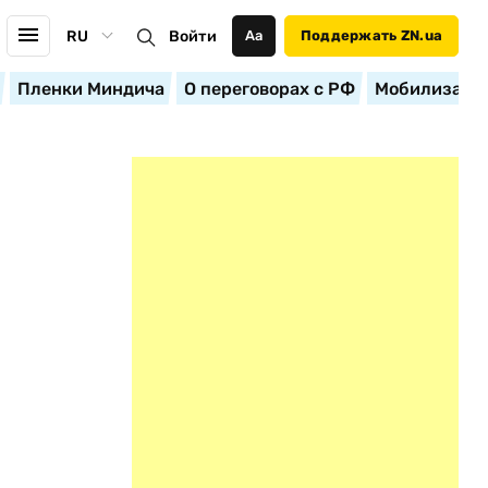
RU
Войти
Аа
Поддержать ZN.ua
Пленки Миндича
О переговорах с РФ
Мобилизация