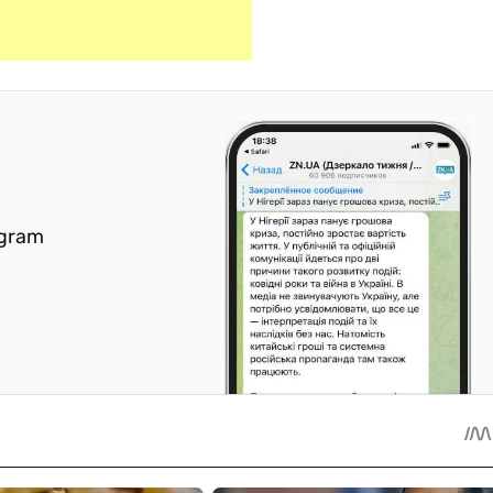
egram