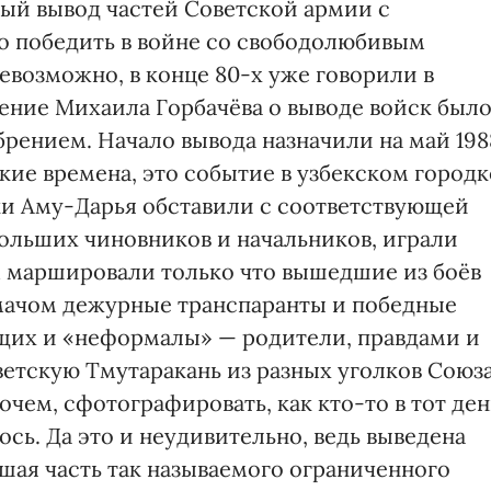
ный вывод частей Советской армии с
то победить в войне со свободолюбивым
евозможно, в конце 80-х уже говорили в
ение Михаила Горбачёва о выводе войск был
рением. Начало вывода назначили на май 198
ские времена, это событие в узбекском городк
ки Аму-Дарья обставили с соответствующей
больших чиновников и начальников, играли
 маршировали только что вышедшие из боёв
умачом дежурные транспаранты и победные
ющих и «неформалы» — родители, правдами и
ветскую Тмутаракань из разных уголков Союз
очем, сфотографировать, как кто-то в тот ден
ось. Да это и неудивительно, ведь выведена
ьшая часть так называемого ограниченного