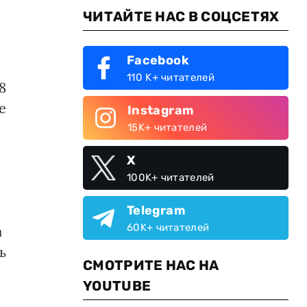
ЧИТАЙТЕ НАС В СОЦСЕТЯХ
Facebook
о
110 K+ читателей
8
е
Instagram
15K+ читателей
X
100K+ читателей
Telegram
60K+ читателей
а
ь
СМОТРИТЕ НАС НА
YOUTUBE