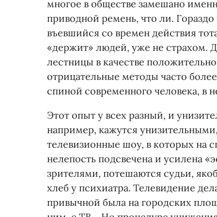
многое в обществе замешано именн
приводной ремень, что ли. Гораздо
въевшийся со времен действия тот
«держит» людей, уже не страхом. Д
лестницы в качестве положительног
отрицательные методы часто более
спиной современного человека, в 
Этот опыт у всех разный, и унизит
например, кажутся унизительными
телевизионные шоу, в которых на 
нелепость подсвечена и усилена «э
зрителями, потешаются судьи, яко
хлеб у психиатра. Телевидение де
привычной была на городских площа
ним, с ТВ… Но процедуре унижения