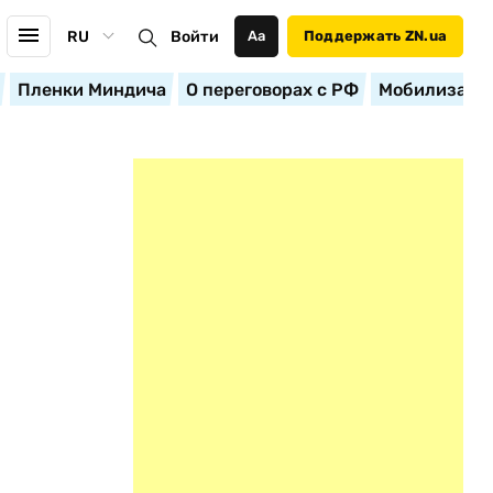
RU
Войти
Аа
Поддержать ZN.ua
Пленки Миндича
О переговорах с РФ
Мобилизация