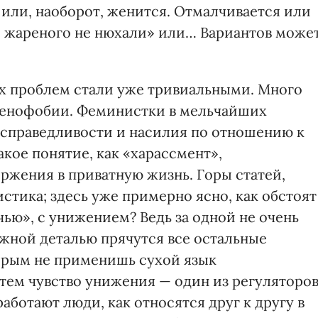
я или, наоборот, женится. Отмалчивается или
е жареного не нюхали» или… Вариантов може
х проблем стали уже тривиальными. Много
ксенофобии. Феминистки в мельчайших
есправедливости и насилия по отношению к
кое понятие, как «харассмент»,
жения в приватную жизнь. Горы статей,
истика; здесь уже примерно ясно, как обстоят
очью», с унижением? Ведь за одной не очень
ажной деталью прячутся все остальные
орым не применишь сухой язык
тем чувство унижения — один из регуляторо
аботают люди, как относятся друг к другу в