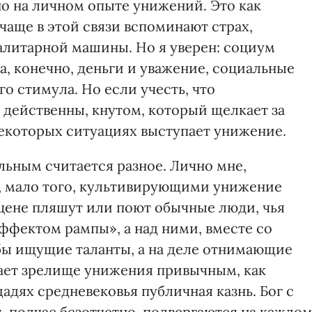
о на личном опыте унижений. Это как
 чаще в этой связи вспоминают страх,
алитарной машины. Но я уверен: социум
а, конечно, деньги и уважение, социальные
о стимула. Но если учесть, что
 действенны, кнутом, который щелкает за
некоторых ситуациях выступает унижение.
ельным считается разное. Лично мне,
, мало того, культивирующими унижение
сцене пляшут или поют обычные люди, чья
ффектом рампы», а над ними, вместе со
бы ищущие таланты, а на деле отнимающие
лает зрелище унижения привычным, как
дях средневековья публичная казнь. Бог с
, подчас безотчетно, подвергаются на каждо