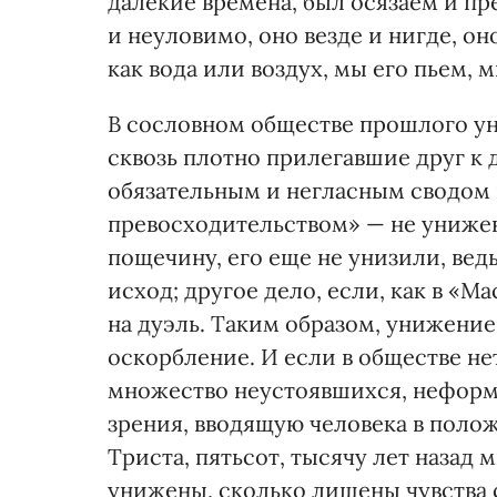
далекие времена, был осязаем и пр
и неуловимо, оно везде и нигде, о
как вода или воздух, мы его пьем,
В сословном обществе прошлого ун
сквозь плотно прилегавшие друг к 
обязательным и негласным сводом п
превосходительством» — не унижен
пощечину, его еще не унизили, ве
исход; другое дело, если, как в «М
на дуэль. Таким образом, унижени
оскорбление. И если в обществе не
множество неустоявшихся, неформа
зрения, вводящую человека в полож
Триста, пятьсот, тысячу лет назад
унижены, сколько лишены чувства 