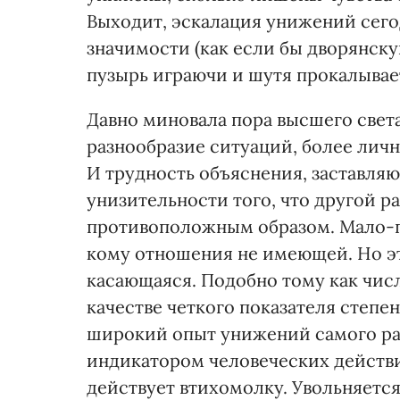
Выходит, эскалация унижений сего
значимости (как если бы дворянску
пузырь играючи и шутя прокалывае
Давно миновала пора высшего света
разнообразие ситуаций, более лич
И трудность объяснения, заставляю
унизительности того, что другой р
противоположным образом. Мало-по
кому отношения не имеющей. Но это
касающаяся. Подобно тому как чис
качестве четкого показателя степе
широкий опыт унижений самого раз
индикатором человеческих действи
действует втихомолку. Увольняется