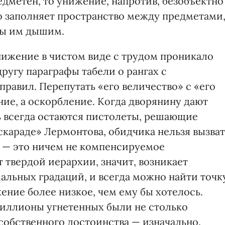
едметен, то унижение, напротив, безобъектно
но заполняет пространство между предметами
 мы им дышим.
ижение в чистом виде с трудом проникало
другу параграфы табели о рангах с
равил. Перепутать «его величество» с «его
ие, а оскорбление. Когда дворянину дают
дь всегда остаются пистолеты, решающие
аскараде» Лермонтова, обидчика нельзя вызват
е — это ничем не компенсируемое
т твердой иерархии, значит, возникает
льных градаций, и всегда можно найти точк
ение более низкое, чем ему бы хотелось.
 миллионы угнетенных были не столько
собственного достоинства — изначально.