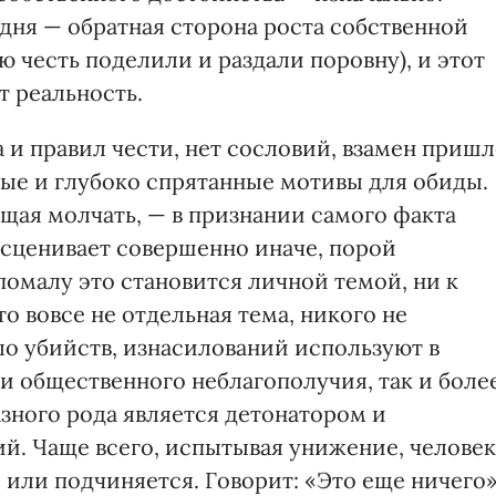
дня — обратная сторона роста собственной
ю честь поделили и раздали поровну), и этот
т реальность.
 и правил чести, нет сословий, взамен приш
ные и глубоко спрятанные мотивы для обиды.
щая молчать, — в признании самого факта
асценивает совершенно иначе, порой
малу это становится личной темой, ни к
 вовсе не отдельная тема, никого не
ло убийств, изнасилований используют в
ни общественного неблагополучия, так и боле
ного рода является детонатором и
й. Чаще всего, испытывая унижение, человек
 или подчиняется. Говорит: «Это еще ничего