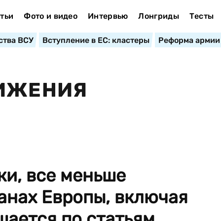
тьи
Фото и видео
Интервью
Лонгриды
Тесты
ства ВСУ
Вступление в ЕС: кластеры
Реформа армии
НИЖЕНИЯ
ки, все меньше
анах Европы, включая
шается по статьям,