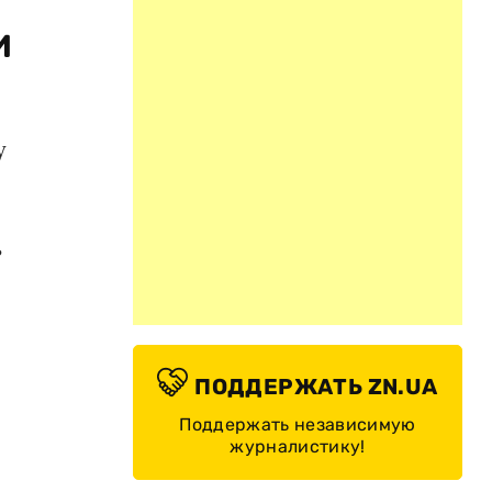
и
у
ь
ПОДДЕРЖАТЬ ZN.UA
Поддержать независимую
журналистику!