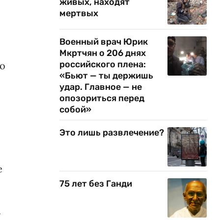
живых, находят
мертвых
Военный врач Юрик
Мкртчян о 206 днях
российского плена:
ло
«Бьют — ты держишь
удар. Главное — не
опозориться перед
собой»
Это лишь развлечение?
е
75 лет без Ганди
»