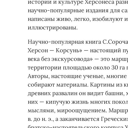
истории и культуре Херсонеса раз
научно-популярные издания для са
написаны живо, легко, изобилуют 
иллюстрированы.
Научно-популярная книга С.Сороча
Херсон — Корсунь» — настоящий пу
века без экскурсовода» — это мар
территории площадью около 30 га 
Авторы, настоящие ученые, многие
собирают материалы. Картины из к
древних развалин он видит башни, 
них — кипучую жизнь многих покол
мыслями, мироощущением. Маршрут
в. до н. э., а заканчивается Греч
братско-настоятельского корпуса Х