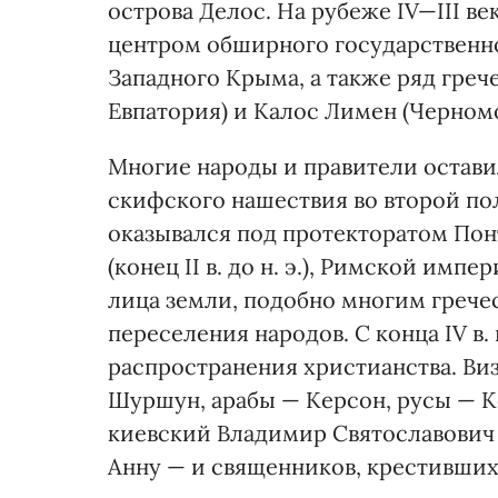
острова Делос. На рубеже IV—III ве
центром обширного государственн
Западного Крыма, а также ряд гре
Евпатория) и Калос Лимен (Черномо
Многие народы и правители оставил
скифского нашествия во второй поло
оказывался под протекторатом Пон
(конец II в. до н. э.), Римской импери
лица земли, подобно многим грече
переселения народов. С конца IV в.
распространения христианства. Виз
Шуршун, арабы — Керсон, русы — Ко
киевский Владимир Святославович 
Анну — и священников, крестивши