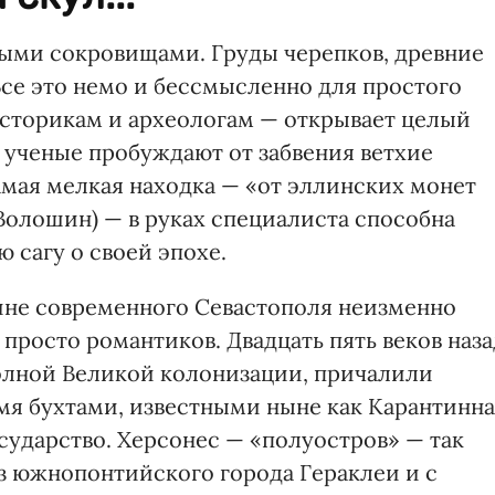
ыми сокровищами. Груды черепков, древние
се это немо и бессмысленно для простого
сторикам и археологам — открывает целый
, ученые пробуждают от забвения ветхие
амая мелкая находка — «от эллинских монет
Волошин) — в руках специалиста способна
 сагу о своей эпохе.
ине современного Севастополя неизменно
 просто романтиков. Двадцать пять веков наза
волной Великой колонизации, причалили
мя бухтами, известными ныне как Карантинн
сударство. Херсонес — «полуостров» — так
з южнопонтийского города Гераклеи и с