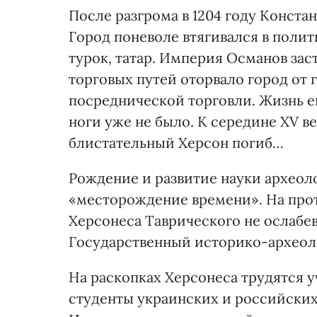
После разгрома в 1204 году Конст
Город поневоле втягивался в полит
турок, татар. Империя Османов за
торговых путей оторвало город от 
посреднической торговли. Жизнь ещ
ноги уже не было. К середине XV в
блистательный Херсон погиб…
Рождение и развитие науки археол
«месторождение времени». На прот
Херсонеса Таврического не ослабева
Государственный историко-археол
На раскопках Херсонеса трудятся 
студенты украинских и российских