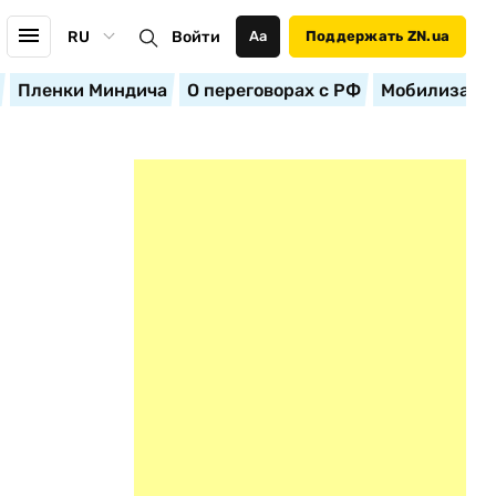
RU
Войти
Аа
Поддержать ZN.ua
Пленки Миндича
О переговорах с РФ
Мобилизация