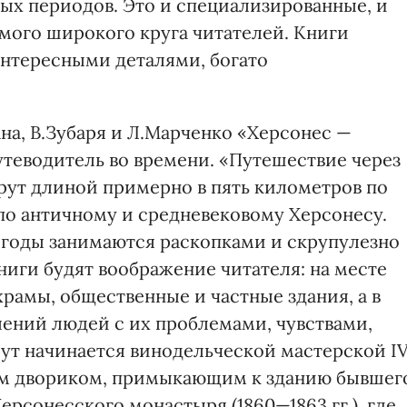
ных периодов. Это и специализированные, и
мого широкого круга читателей. Книги
интересными деталями, богато
на, В.Зубаря и Л.Марченко «Херсонес —
теводитель во времени. «Путешествие через
шрут длиной примерно в пять километров по
по античному и средневековому Херсонесу.
 годы занимаются раскопками и скрупулезно
ниги будят воображение читателя: на месте
храмы, общественные и частные здания, а в
ений людей с их проблемами, чувствами,
 начинается винодельческой мастерской I
еским двориком, примыкающим к зданию бывшег
ерсонесского монастыря (1860—1863 гг.), где