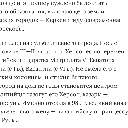
ков до н. э. полису суждено было стать
ого образования, включающего земли
ческих городов — Керкенитиду (современная
рское)...
и след на судьбе древнего города. После
вине III—II вв. до н. э. Херсонес поперемен
тийского царства Митридата VI Евпатора
и (с I в.), Византии (с VI в.). Не смела его с
ским колониям, и стихия Великого
 город на долгие годы становится центром
антийцы назовут его Херсон, хазары —
рсунь. Именно отсюда в 989 г. великий княз
увезет свою жену — византийскую принцесс
х Русь…