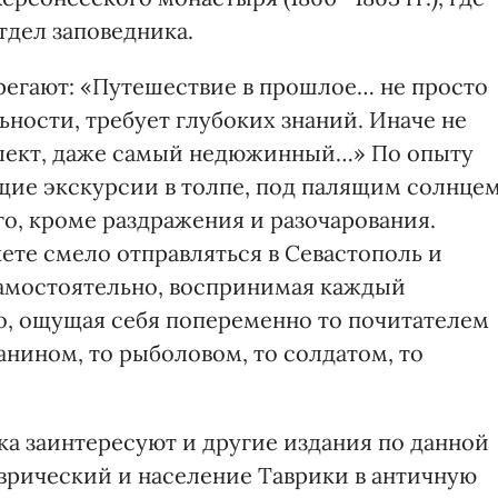
дел заповедника.
регают: «Путешествие в прошлое… не просто
ьности, требует глубоких знаний. Иначе не
ллект, даже самый недюжинный…» По опыту
щие экскурсии в толпе, под палящим солнце
го, кроме раздражения и разочарования.
жете смело отправляться в Севастополь и
амостоятельно, воспринимая каждый
о, ощущая себя попеременно то почитателем
нином, то рыболовом, то солдатом, то
ка заинтересуют и другие издания по данной
аврический и население Таврики в античную