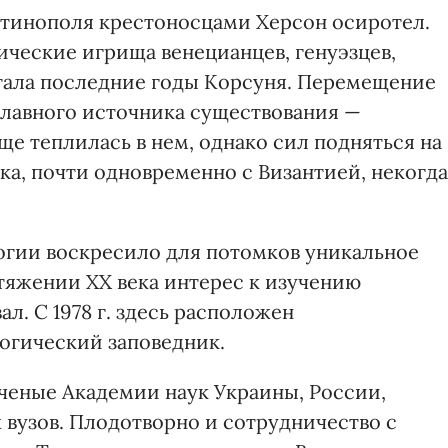
антинополя крестоносцами Херсон осиротел.
ические игрища венецианцев, генуэзцев,
стала последние годы Корсуня. Перемещение
главного источника существования —
е теплилась в нем, однако сил подняться на
ека, почти одновременно с Византией, некогда
огии воскресило для потомков уникальное
яжении ХХ века интерес к изучению
л. С 1978 г. здесь расположен
огический заповедник.
ученые Академии наук Украины, России,
 вузов. Плодотворно и сотрудничество с