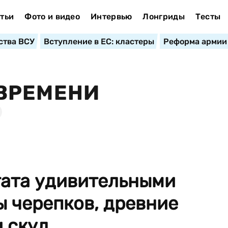
тьи
Фото и видео
Интервью
Лонгриды
Тесты
ства ВСУ
Вступление в ЕС: кластеры
Реформа армии
ВРЕМЕНИ
гата удивительными
 черепков, древние
скул...