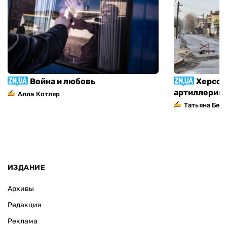
Война и любовь
Херсон
артиллерий
Алла Котляр
Татьяна Без
ИЗДАНИЕ
Архивы
Редакция
Реклама