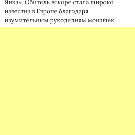
Янка». Обитель вскоре стала широко
известна в Европе благодаря
изумительным рукоделиям монашек.