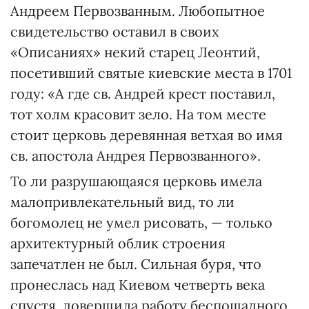
Андреем Первозванным. Любопытное
свидетельство оставил в своих
«Описаниях» некий старец Леонтий,
посетивший святые киевские места в 1701
году: «А где св. Андрей крест поставил,
тот холм красовит зело. На том месте
стоит церковь деревянная ветхая во имя
св. апостола Андрея Первозванного».
То ли разрушающаяся церковь имела
малопривлекательный вид, то ли
богомолец не умел рисовать, — только
архитектурный облик строения
запечатлен не был. Сильная буря, что
пронеслась над Киевом четверть века
спустя, довершила работу беспощадного