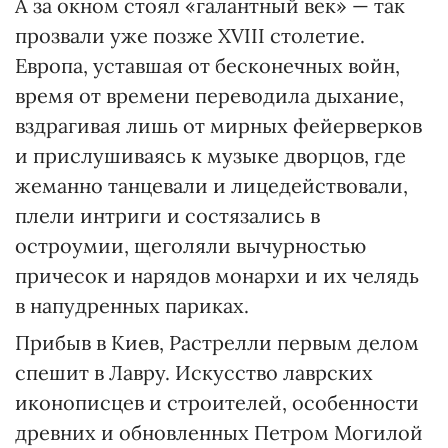
А за окном стоял «галантный век» — так
прозвали уже позже XVIII столетие.
Европа, уставшая от бесконечных войн,
время от времени переводила дыхание,
вздрагивая лишь от мирных фейерверков
и прислушиваясь к музыке дворцов, где
жеманно танцевали и лицедействовали,
плели интриги и состязались в
остроумии, щеголяли вычурностью
причесок и нарядов монархи и их челядь
в напудренных париках.
Прибыв в Киев, Растрелли первым делом
спешит в Лавру. Искусство лаврских
иконописцев и строителей, особенности
древних и обновленных Петром Могилой