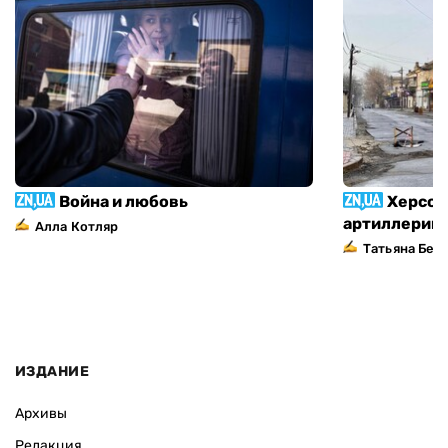
Война и любовь
Херсон
артиллерий
Алла Котляр
Татьяна Без
ИЗДАНИЕ
Архивы
Редакция