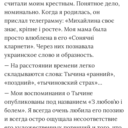
считали моим крестным. Понятное дело,
номинально. Когда я родилась, он
прислал телеграмму: «Михайлина своє
знає, кріпне і росте». Моя мама была
просто влюблена в его «Сонячні
кларнети». Через них познавала
украинское слово и образность.
— На расстоянии времени легко
складываются слова: Тычина «ранний»,
«поздний», «тычиновский страх»…
— Мои воспоминания о Тычине
опубликованы под названием «З любов’ю і
болем». Я всегда очень любила его поэзию
и всегда остро ощущала несоответствие
его художественных потенций и того, что