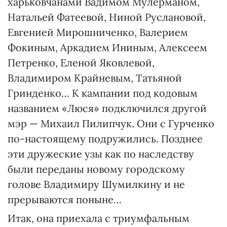
харьковчанами Вадимом Мулерманом,
Натальей Фатеевой, Ниной Руслановой,
Евгенией Мирошниченко, Валерием
Фокиным, Аркадием Ининым, Алексеем
Петренко, Еленой Яковлевой,
Владимиром Крайневым, Татьяной
Гринденко… К кампании под кодовым
названием «Люся» подключился другой
мэр — Михаил Пилипчук. Они с Гурченко
по-настоящему подружились. Позднее
эти дружеские узы как по наследству
были переданы новому городскому
голове Владимиру Шумилкину и не
прерываются поныне…
Итак, она приехала с триумфальным