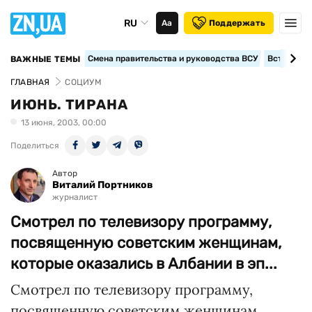
RU
Аа
Поддержать
Смена правительства и руководства ВСУ
Вступление
ВАЖНЫЕ ТЕМЫ
ГЛАВНАЯ
СОЦИУМ
ИЮНЬ. ТИРАНА
13 июня, 2003, 00:00
Поделиться
Автор
Виталий Портников
журналист
Смотрел по телевизору программу,
посвященную советским женщинам,
которые оказались в Албании в эп...
Смотрел по телевизору программу,
посвященную советским женщинам,