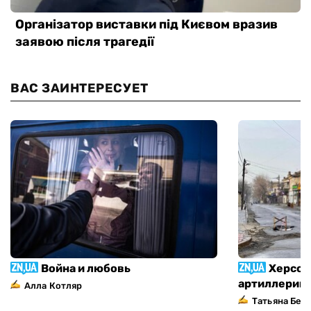
ВАС ЗАИНТЕРЕСУЕТ
Война и любовь
Херсон
артиллерий
Алла Котляр
Татьяна Без