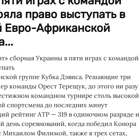
пяти играх с командой
ояла право выступать в
ой Евро-Африканской
...
т» сборная Украины в пяти играх с командой
упать
анской группе Кубка Дэвиса. Решающие три
ер команды Орест Терещук, до этого ни разу
естижном командном турнире столь высокой
ий спортсмена до последних минут
щий рейтинг АТР — 319 в одиночном разряде и
ый день соревнований, когда победил Конора
ре с Михаилом Филимой, также в трех сетах,