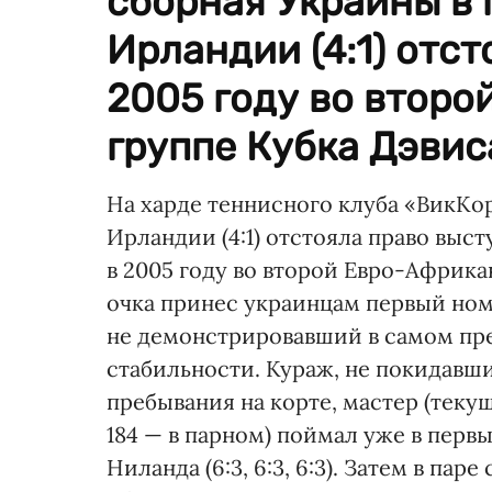
сборная Украины в 
Ирландии (4:1) отст
2005 году во втор
группе Кубка Дэвиса
На харде теннисного клуба «ВикКор
Ирландии (4:1) отстояла право выст
в 2005 году во второй Евро-Африк
очка принес украинцам первый ном
не демонстрировавший в самом пр
стабильности. Кураж, не покидавш
пребывания на корте, мастер (теку
184 — в парном) поймал уже в перв
Ниланда (6:3, 6:3, 6:3). Затем в па