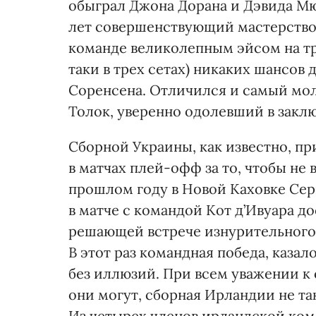
обыграл Джона Дорана и Дэвида Мю
лет совершенствующий мастерство
команде великолепным эйсом на тре
таки в трех сетах) никаких шансов
Соренсена. Отличился и самый мо
Толок, уверенно одолевший в закл
Сборной Украины, как известно, пр
в матчах плей-офф за то, чтобы не 
прошлом году в Новой Каховке Се
в матче с командой Кот д’Ивуара до
решающей встрече изнурительного 
В этот раз командная победа, каза
без иллюзий. При всем уважении к
они могут, сборная Ирландии не т
Из четырех членов ирландской ко