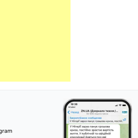
egram