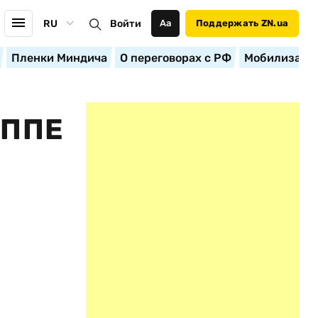
RU
Войти
Аа
Поддержать ZN.ua
Пленки Миндича
О переговорах с РФ
Мобилизация
УППЕ