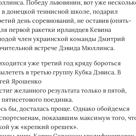
ллинса. Победу львовянин, вот уже нескольк
 в донецкой теннисной школе, подарил
тий день соревнований, не оставив (опять-
 для первой ракетки ирландцев Кевина
лодой член украинской команды Дмитрий
ючительной встрече Дэвида Мюллинса.
иходится уже третий год кряду бороться
вылететь в третью группу Кубка Дэвиса. В
ргей Ярошенко
стиг желанного результата только в пятой,
пятисетового поединка.
лось бы, досталась проще. Однако обойдемся
 спортсменам, показавшим максимум того, чт
акой уж «крепкий орешек».
манды лишь Кевин Соренсен квалифицирован 