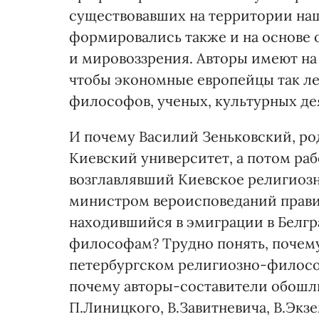
существовавших на территории на
формировались также и на основе
и мировоззрения. Авторы имеют на 
чтобы экономные европейцы так ле
философов, ученых, культурных дея
И почему Василий Зеньковский, р
Киевский университет, а потом ра
возглавлявший Киевское религиоз
министром вероисповеданий правите
находившийся в эмиграции в Белгр
философам? Трудно понять, почему 
петербургском религиозно-философ
почему авторы-составители обош
П.Линицкого, В.Завитневича, В.Экзе