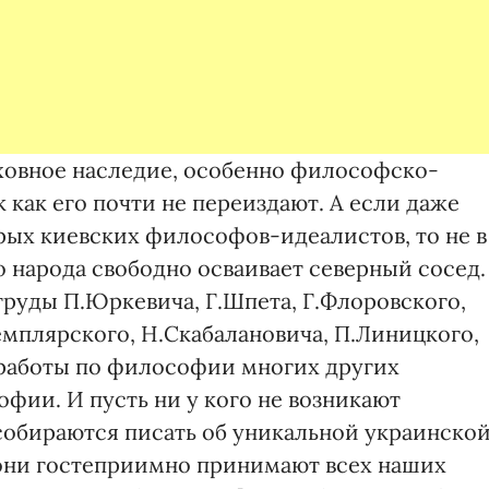
уховное наследие, особенно философско-
 как его почти не переиздают. А если даже
рых киевских философов-идеалистов, то не в
 народа свободно осваивает северный сосед.
труды П.Юркевича, Г.Шпета, Г.Флоровского,
емплярского, Н.Скабалановича, П.Линицкого,
ь работы по философии многих других
фии. И пусть ни у кого не возникают
собираются писать об уникальной украинско
они гостеприимно принимают всех наших