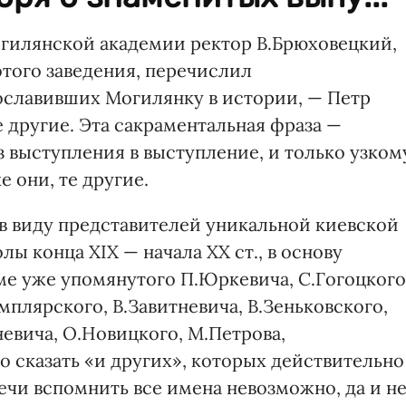
гилянской академии ректор В.Брюховецкий,
этого заведения, перечислил
ославивших Могилянку в истории, — Петр
другие. Эта сакраментальная фраза —
 выступления в выступление, и только узком
е они, те другие.
в виду представителей уникальной киевской
 конца ХІХ — начала ХХ ст., в основу
е уже упомянутого П.Юркевича, С.Гогоцкого
мплярского, В.Завитневича, В.Зеньковского,
евича, О.Новицкого, М.Петрова,
о сказать «и других», которых действительно
ечи вспомнить все имена невозможно, да и н