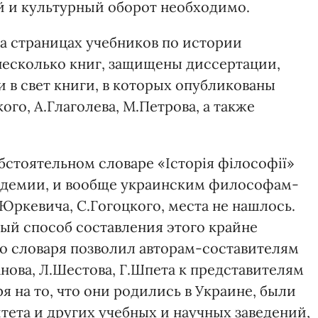
ый и культурный оборот необходимо.
на страницах учебников по истории
несколько книг, защищены диссертации,
 в свет книги, в которых опубликованы
го, А.Глаголева, М.Петрова, а также
обстоятельном словаре «Історія філософії»
адемии, и вообще украинским философам-
Юркевича, С.Гогоцкого, места не нашлось.
ый способ составления этого крайне
о словаря позволил авторам-составителям
нова, Л.Шестова, Г.Шпета к представителям
 на то, что они родились в Украине, были
ета и других учебных и научных заведений,