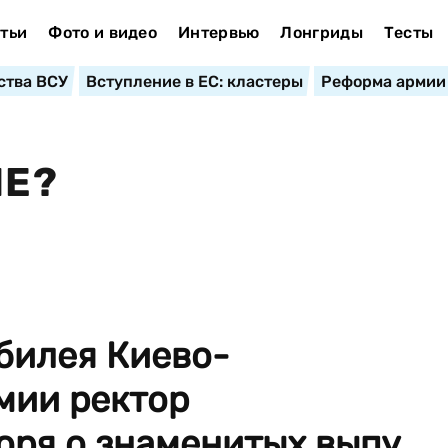
тьи
Фото и видео
Интервью
Лонгриды
Тесты
ства ВСУ
Вступление в ЕС: кластеры
Реформа армии
ИЕ?
билея Киево-
мии ректор
оря о знаменитых выпу...