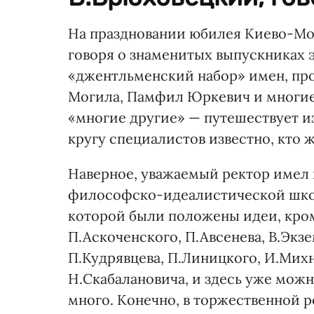
На праздновании юбилея Киево-Мо
говоря о знаменитых выпускниках 
«джентльменский набор» имен, пр
Могила, Памфил Юркевич и многие 
«многие другие» — путешествует из
кругу специалистов известно, кто ж
Наверное, уважаемый ректор имел 
философско-идеалистической школы
которой были положены идеи, кром
П.Аскоченского, П.Авсенева, В.Экзе
П.Кудрявцева, П.Линицкого, И.Михн
Н.Скабалановича, и здесь уже можн
много. Конечно, в торжественной р