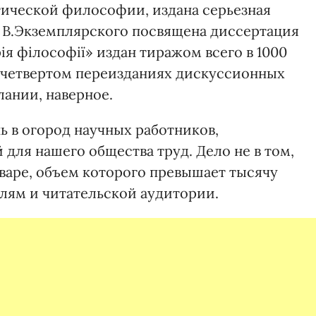
тической философии, издана серьезная
у В.Экземплярского посвящена диссертация
ія філософії» издан тиражом всего в 1000
, четвертом переизданиях дискуссионных
ании, наверное.
ь в огород научных работников,
для нашего общества труд. Дело не в том,
оваре, объем которого превышает тысячу
телям и читательской аудитории.