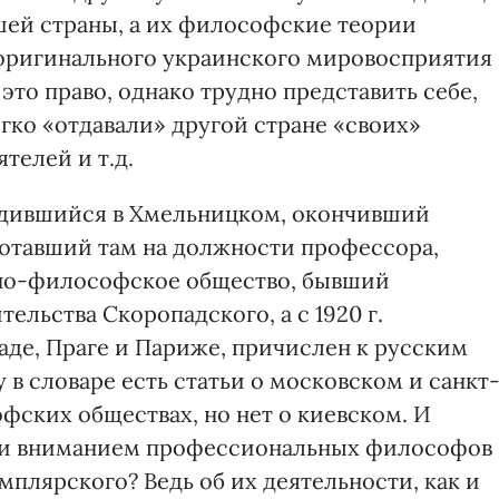
шей страны, а их философские теории
 оригинального украинского мировосприятия
это право, однако трудно представить себе,
гко «отдавали» другой стране «своих»
телей и т.д.
одившийся в Хмельницком, окончивший
ботавший там на должности профессора,
но-философское общество, бывший
льства Скоропадского, а с 1920 г.
аде, Праге и Париже, причислен к русским
в словаре есть статьи о московском и санкт
ских обществах, но нет о киевском. И
ли вниманием профессиональных философов
мплярского? Ведь об их деятельности, как и