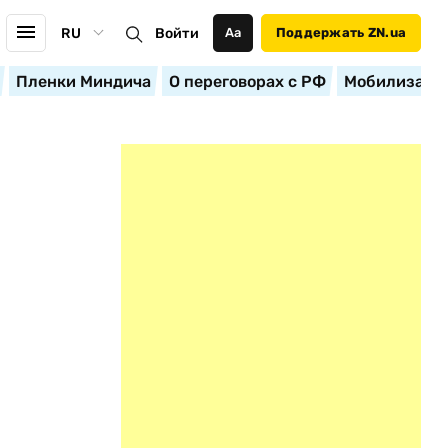
RU
Войти
Аа
Поддержать ZN.ua
Пленки Миндича
О переговорах с РФ
Мобилизация