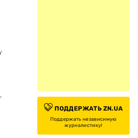
у
,
ПОДДЕРЖАТЬ ZN.UA
Поддержать независимую
журналистику!
е