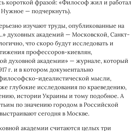
сь короткой фразой: «Философ жил и работа
. Нужное — подчеркнуть).
ерьезно изучают труды, опубликованные на
..» духовных академий — Московской, Санкт-
логично, что скоро будут исследовать и
стижения профессоров-киевлян,
кой духовной академии» — журнале, который
17 г. и в котором документально
 философско-идеалистической мысли,
кже глубокие исследования по краеведению,
нию, истории Украины и тому подобное. А
ретьим по значению городом в Российской
выстраивают сегодня в Москве.
ховной академии считаются целых три