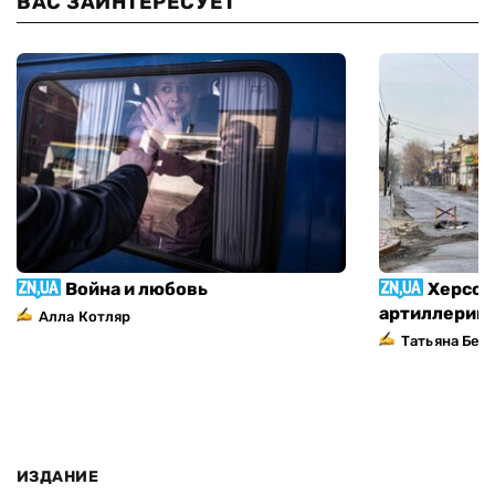
ВАС ЗАИНТЕРЕСУЕТ
Война и любовь
Херсон
артиллерий
Алла Котляр
Татьяна Без
ИЗДАНИЕ