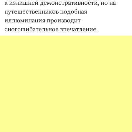
к излишней демонстративности, но на
путешественников подобная
иллюминация производит
сногсшибательное впечатление.