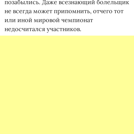
позабылись. Даже всезнающий болельщик
не всегда может припомнить, отчего тот
или иной мировой чемпионат
недосчитался участников.