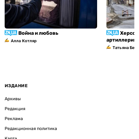
Война и любовь
Херсон
артиллерий
Алла Котляр
Татьяна Без
ИЗДАНИЕ
Архивы
Редакция
Реклама
Редакционная политика
Карта