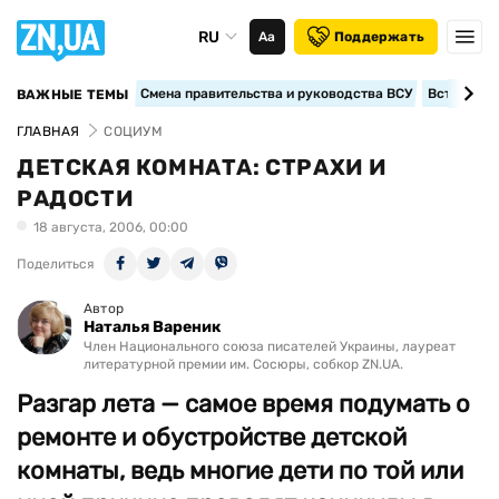
RU
Аа
Поддержать
Смена правительства и руководства ВСУ
Вступление
ВАЖНЫЕ ТЕМЫ
ГЛАВНАЯ
СОЦИУМ
ДЕТСКАЯ КОМНАТА: СТРАХИ И
РАДОСТИ
18 августа, 2006, 00:00
Поделиться
Автор
Наталья Вареник
Член Национального союза писателей Украины, лауреат
литературной премии им. Сосюры, собкор ZN.UA.
Разгар лета — самое время подумать о
ремонте и обустройстве детской
комнаты, ведь многие дети по той или