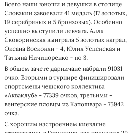
Всего наши юноши и девушки в столице
Словакии завоевали 41 медаль (17 золотых,
19 серебряных и 5 бронзовых). Особенно
успешно выступили девчата. Алла
Сковоринская выиграла 5 золотых наград,
Оксана Восконян - 4, Юлия Успенская и
Татьяна Ничипоренко - по 3.
В общем зачете дарничане набрали 91031
очко. Вторыми в турнире финишировали
спортсмены чешского коллектива
«Акваклуб» - 77339 очков, третьими -
венгерские пловцы из Капошвара - 75942
очка.
С хорошим настроением киевляне
отправились в Германию, где проходил 29