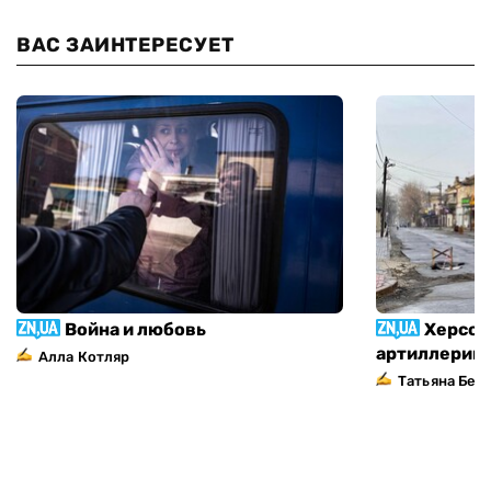
ВАС ЗАИНТЕРЕСУЕТ
Война и любовь
Херсон
артиллерий
Алла Котляр
Татьяна Без