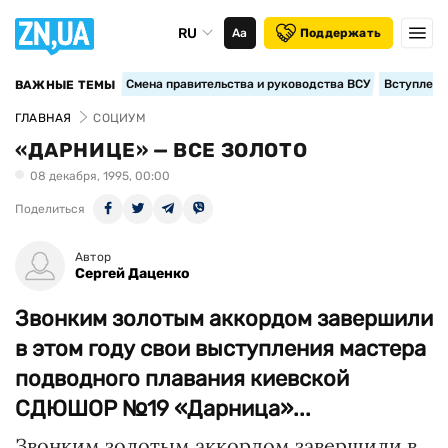
RU
Аа
Поддержать
Смена правительства и руководства ВСУ
Вступление
ВАЖНЫЕ ТЕМЫ
ГЛАВНАЯ
СОЦИУМ
«ДАРНИЦЕ» — ВСЕ ЗОЛОТО
08 декабря, 1995, 00:00
Поделиться
Автор
Сергей Даценко
Звонким золотым аккордом завершили
в этом году свои выступления мастера
подводного плавания киевской
СДЮШОР №19 «Дарница»...
Звонким золотым аккордом завершили в