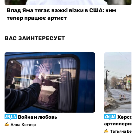
ВАС ЗАИНТЕРЕСУЕТ
Война и любовь
Херсон
артиллерий
Алла Котляр
Татьяна Без