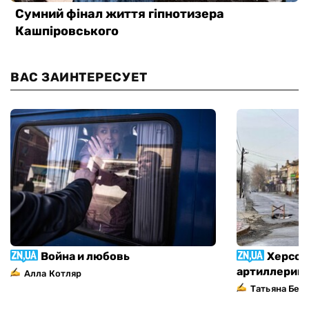
ВАС ЗАИНТЕРЕСУЕТ
Война и любовь
Херсон
артиллерий
Алла Котляр
Татьяна Без